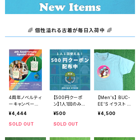
🌈
個性溢れる古着が毎日入荷中
🌈
4周年ノベルティ
【500円クーポ
【Men's】 BUC-
ーキャンペーン
ン】1人1回のみご
EE'S イラスト T
開催中！
利用可能！
シャツ / バッキ
¥4,444
¥500
¥4,500
ーズ ティーシャ
ツ T-Shirt 古着
SOLD OUT
SOLD OUT
2274