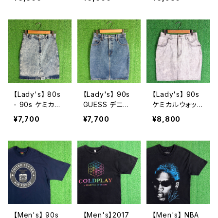
ャツ / アメリカ
年代 古着 半袖
開襟 シャツ / 7
製 USA製 90年
メンズ 2280
0年代 シャツ 半
代 ティーシャツ
袖 古着 メンズ
T-Shirt 古着 メ
オープンカラー
ンズ ドジャース
ボーイスカウト
N1585
2197
【Lady's】 80s
【Lady's】 90s
【Lady's】 90s
- 90s ケミカル
GUESS デニム
ケミカルウォッシ
ウォッシュ デニ
ミニスカート /
ュ デニム ミニ
¥7,700
¥7,700
¥8,800
ム スカート / ア
アメリカ製 USA
スカート / 90年
メリカ製 USA製
製 90年代 ゲス
代 古着 レディ
80年代 90年代
タイトスカート
ース N1586
ミニ タイト レデ
スカート ミニ 古
ィース N1587
着 レディース 2
275
【Men's】 90s
【Men's】2017
【Men's】 NBA