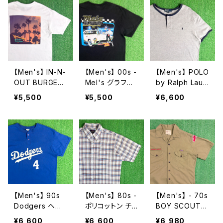
【Men's】 IN-N-
【Men's】 00s -
【Men's】 POLO
OUT BURGER
Mel's グラフィ
by Ralph Laur
Tシャツ / ティー
ック Tシャツ /
en 鹿の子素材
¥5,500
¥5,500
¥6,600
シャツ T-Shirt
ティーシャツ T-
ヘンリーネック
古着 イン・アン
Shirt 古着 レス
トップス / ラルフ
ド・アウト・バー
トラン America
ローレン ポロ メ
ガー 2273
n Graffiti 2272
ンズ ティーシャ
ツ T-Shirt 古着
メンズ 半袖 226
8
【Men's】 90s
【Men's】 80s -
【Men's】 - 70s
Dodgers ヘン
ポリコットン チェ
BOY SCOUT
リーネック Tシ
ック シャツ / 80
OF AMERICA
¥6,600
¥6,600
¥6,980