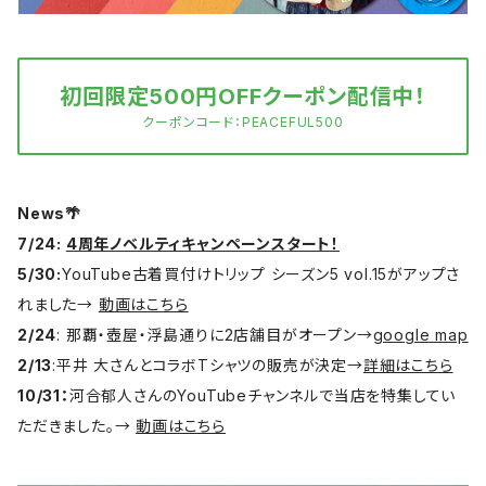
初回限定500円OFFクーポン配信中！
クーポンコード：PEACEFUL500
News🌴
7/24:
4周年ノベルティキャンペーンスタート！
5/30:
YouTube古着買付けトリップ シーズン5 vol.15がアップさ
れました→
動画はこちら
2/24
: 那覇・壺屋・浮島通りに2店舗目がオープン→
google map
2/13
:平井 大さんとコラボTシャツの販売が決定→
詳細はこちら
10/31：
河合郁人さんのYouTubeチャンネルで当店を特集してい
ただきました。→
動画はこちら