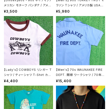
【Unisex】80s - 90s ネイティブア
【Men's】 90s TURKEY TROT マ
メリカン モチーフ バンダナ / アメリ
ラソン Tシャツ / アメリカ製 USA製
カ製 USA製 80年代 90年代 古着
90年代 ティーシャツ T-Shirt 古着
¥3,500
¥5,980
2142
N1466
【Lady's】 COWBOYS リンガー T
【Men's】 70s WAUNAKEE FIRE
シャツ / ティーシャツ T-Shirt カウ
DEPT. 開襟 ワークシャツ / 70年代
ボーイ リンガー リブ 2199
古着 シャツ 半袖 N1484
¥4,400
¥15,400