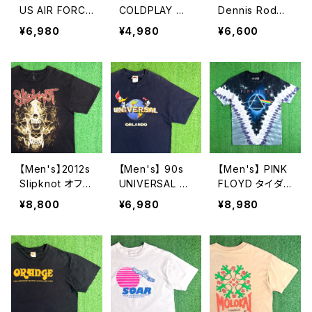
US AIR FORCE
COLDPLAY ツ
Dennis Rodma
リフレクター プ
アー Tシャツ /
n オフィシャル
¥6,980
¥4,980
¥6,600
リント Tシャツ /
古着 ティーシャ
Tシャツ / ティー
アメリカ製 USA
ツ T-Shirt バン
シャツ T-Shirt
製 90年代 USA
ド ロック 2279
古着 ロッドマン
F ティーシャツ
2278
T-Shirt N1584
【Men's】2012s
【Men's】 90s
【Men's】 PINK
Slipknot オフィ
UNIVERSAL S
FLOYD タイダイ
シャル Tシャツ /
TUDIO ロゴ T
Tシャツ / ティー
¥8,800
¥6,980
¥8,980
古着 バンド ロッ
シャツ / 90年代
シャツ T-Shirt
ク ティーシャツ
ティーシャツ T-
バンド ロック LI
T-Shirt スリップ
Shirt 古着 ウッ
QUID BLUE ピ
ノット 2277
ディー・ウッドペ
ンクフロイド N1
ッカー チリー・
583
ウィリー 2276