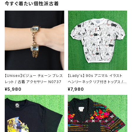
今すぐ着たい個性派古着
半袖シャツ / ブラウス
タンクトップ
長袖シャツ / ブラウス
ベスト
トップス
ボトムス
【Unisex】ビジュー チェーン ブレス
【Lady's】 90s アニマル イラスト
デニムパンツ
スカート
レット / 古着 アクセサリー N0737
ヘンリーネック リブ付き トップス /
アメリカ製 USA製 90年代 古着 レ
¥5,980
¥7,980
ディース 総柄 Tシャツ ティーシャツ
カジュアルパンツ
ワンピース
T-Shirt 2177
スラックス
半袖 / ノースリーブ
サロペット / オールインワン / セットアップ
ハーフパンツ
長袖