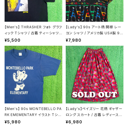
スウェット / パーカー
ニット
【Men's】 THRASHER フォト グラフ
【Lady's】 90s アート柄 開襟 レー
ィック Tシャツ / 古着 ティーシャツ
ヨン シャツ / アメリカ製 USA製 90
ジャケット / アウター
T-Shirt スラッシャー N1468
年代 古着 半袖 レディース 総柄 柄
¥5,500
¥7,980
シャツ N1446
アクセサリー / グッズ
【Men's】 90s MONTEBELLO PA
【Lady's】ペイズリー 花柄 ギャザー
RK EMEMENTARY イラスト Tシャ
ロング スカート / 古着 レディース
ツ / アメリカ製 USA製 カレッジ ティ
総柄 ロングスカート 2179
¥5,980
¥6,980
ーシャツ T-shirt 古着 2169