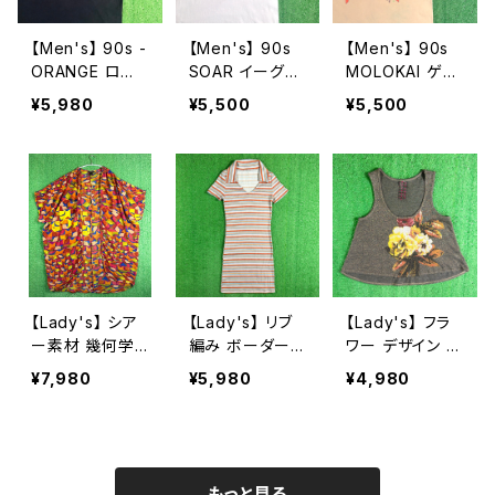
【Men's】 90s -
【Men's】 90s
【Men's】 90s
ORANGE ロゴ
SOAR イーグル
MOLOKAI ゲッ
Tシャツ / 90年
イラスト Tシャツ
コー イラスト T
¥5,980
¥5,500
¥5,500
代 ティーシャツ
/ アメリカ製 US
シャツ / アメリ
T-Shirt ギター
A製 90年代 テ
カ製 USA製 90
ギターアンプ 古
ィーシャツ T-Sh
年代 ティーシャ
着 2271
irt 古着 2270
ツ T-Shirt ハワ
イ 2269
【Lady's】 シア
【Lady's】 リブ
【Lady's】 フラ
ー素材 幾何学
編み ボーダー
ワー デザイン ラ
柄 羽織り シャツ
スキッパー ワン
メ入り タンクト
¥7,980
¥5,980
¥4,980
/ 古着 半袖 ガ
ピース / 古着 ワ
ップ / アメリカ
ウン レディース
ンピ 半袖 2262
製 USA製 古着
2264
レディース キャ
ミソール トップ
ス ノースリーブ
もっと見る