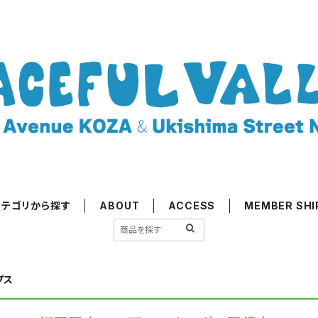
カテゴリから探す
ABOUT
ACCESS
MEMBER SHI
プス