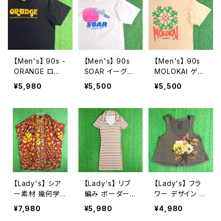
ノット 2277
ディー・ウッドペ
ンクフロイド N1
ッカー チリー・
583
ウィリー 2276
【Men's】 90s -
【Men's】 90s
【Men's】 90s
ORANGE ロゴ
SOAR イーグル
MOLOKAI ゲッ
Tシャツ / 90年
イラスト Tシャツ
コー イラスト T
¥5,980
¥5,500
¥5,500
代 ティーシャツ
/ アメリカ製 US
シャツ / アメリ
T-Shirt ギター
A製 90年代 テ
カ製 USA製 90
ギターアンプ 古
ィーシャツ T-Sh
年代 ティーシャ
着 2271
irt 古着 2270
ツ T-Shirt ハワ
イ 2269
【Lady's】 シア
【Lady's】 リブ
【Lady's】 フラ
ー素材 幾何学
編み ボーダー
ワー デザイン ラ
柄 羽織り シャツ
スキッパー ワン
メ入り タンクト
¥7,980
¥5,980
¥4,980
/ 古着 半袖 ガ
ピース / 古着 ワ
ップ / アメリカ