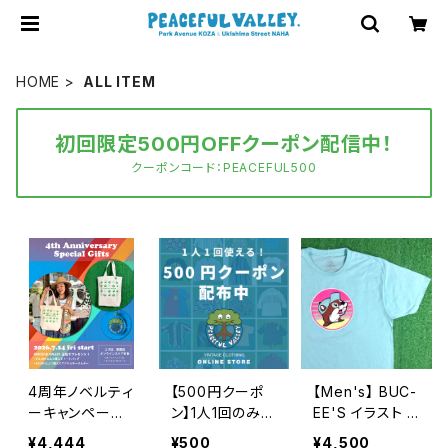
HOME
ALL ITEM
初回限定500円OFFクーポン配信中！
クーポンコード：PEACEFUL500
4周年ノベルティ
【500円クーポ
【Men's】 BUC-
ーキャンペーン
ン】1人1回のみご
EE'S イラスト T
開催中！
利用可能！
シャツ / バッキ
¥4,444
¥500
¥4,500