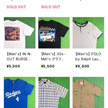
ーズ ティーシャ
ツ T-Shirt 古着
SOLD OUT
SOLD OUT
2274
【Men's】 IN-N-
【Men's】 00s -
【Men's】 POLO
OUT BURGER
Mel's グラフィ
by Ralph Laur
Tシャツ / ティー
ック Tシャツ /
en 鹿の子素材
¥5,500
¥5,500
¥6,600
シャツ T-Shirt
ティーシャツ T-
ヘンリーネック
古着 イン・アン
Shirt 古着 レス
トップス / ラルフ
ド・アウト・バー
トラン America
ローレン ポロ メ
ガー 2273
n Graffiti 2272
ンズ ティーシャ
ツ T-Shirt 古着
メンズ 半袖 226
8