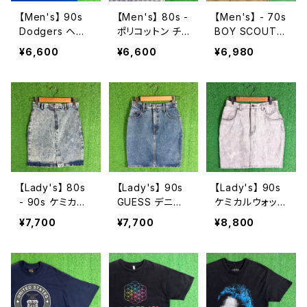
【Men's】 90s
【Men's】 80s -
【Men's】 - 70s
Dodgers ヘン
ポリコットン チェ
BOY SCOUT
リーネック Tシ
ック シャツ / 80
OF AMERICA
¥6,600
¥6,600
¥6,980
ャツ / アメリカ
年代 古着 半袖
開襟 シャツ / 7
製 USA製 90年
メンズ 2280
0年代 シャツ 半
代 ティーシャツ
袖 古着 メンズ
T-Shirt 古着 メ
オープンカラー
ンズ ドジャース
ボーイスカウト
N1585
2197
【Lady's】 80s
【Lady's】 90s
【Lady's】 90s
- 90s ケミカル
GUESS デニム
ケミカルウォッシ
ウォッシュ デニ
ミニスカート /
ュ デニム ミニ
¥7,700
¥7,700
¥8,800
ム スカート / ア
アメリカ製 USA
スカート / 90年
メリカ製 USA製
製 90年代 ゲス
代 古着 レディ
80年代 90年代
タイトスカート
ース N1586
ミニ タイト レデ
スカート ミニ 古
ィース N1587
着 レディース 2
275