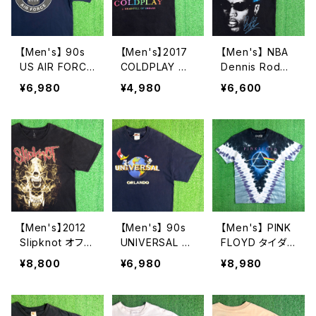
【Men's】 90s
【Men's】2017
【Men's】 NBA
US AIR FORCE
COLDPLAY ツ
Dennis Rodma
リフレクター プ
アー Tシャツ /
n オフィシャル
¥6,980
¥4,980
¥6,600
リント Tシャツ /
古着 ティーシャ
Tシャツ / ティー
アメリカ製 USA
ツ T-Shirt バン
シャツ T-Shirt
製 90年代 USA
ド ロック 2279
古着 ロッドマン
F ティーシャツ
2278
T-Shirt N1584
【Men's】2012
【Men's】 90s
【Men's】 PINK
Slipknot オフィ
UNIVERSAL S
FLOYD タイダイ
シャル Tシャツ /
TUDIO ロゴ T
Tシャツ / ティー
¥8,800
¥6,980
¥8,980
古着 バンド ロッ
シャツ / 90年代
シャツ T-Shirt
ク ティーシャツ
ティーシャツ T-
バンド ロック LI
T-Shirt スリップ
Shirt 古着 ウッ
QUID BLUE ピ