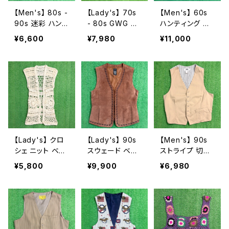
【Men's】 80s -
【Lady's】 70s
【Men's】 60s
90s 迷彩 ハン
- 80s GWG デ
ハンティング ベ
ティングベスト /
ニムベスト / 70
スト / 60年代
¥6,600
¥7,980
¥11,000
80年代 90年代
年代 80年代 古
古着 メンズ N0
ベスト ハンティ
着 レディース 21
618
ング 迷彩 カモ
17
カモフラージュ
古着 メンズ 213
4
【Lady's】 クロ
【Lady's】 90s
【Men's】 90s
シェ ニット ベス
スウェード ベス
ストライプ 切り
ト / 古着 レディ
ト / 90年代 レ
返し ベスト / ア
¥5,800
¥9,900
¥6,980
ース N1376
ザー 古着 レディ
メリカ製 USA製
ース 2069
90年代 古着 メ
ンズ ジレ N043
7