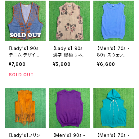
ト 古着 メンズ
ース N1088
レディース 189
7
【Lady's】 90s
【Lady's】 90s
【Men's】 70s -
デニム デザイン
漢字 総柄 リネ
80s スウェット
ベスト / 90年代
ン 開襟 ノースリ
ベスト / アメリ
¥7,980
¥5,980
¥6,600
古着 レディース
ーブ シャツ / ア
カ製 USA製 70
1882
メリカ製 USA製
年代 80年代 古
SOLD OUT
90年代 ベスト
着 ノースリーブ
レディース 186
トップス メンズ
9
N1061
【Lady's】フリン
【Men's】 90s -
【Men's】 70s -