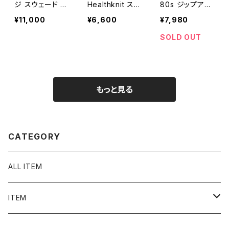
ジ スウェード レ
Healthknit スウ
80s ジップアッ
ザー ベスト / 古
ェット ベスト /
プ フーディー ベ
¥11,000
¥6,600
¥7,980
着 ウエスタン レ
アメリカ製 USA
スト / アメリカ
ディース N040
製 90年代 古着
製 USA製 70年
SOLD OUT
6
メンズ ノースリ
代 80年代 スウ
ーブ N0869
ェット パーカー
ノースリーブ メ
ンズ 1751
もっと見る
CATEGORY
ALL ITEM
ITEM
Tシャツ