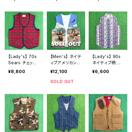
シャツ / 古着 メ
フランネル ノー
ノースリーブ シ
ンズ ハーレーダ
スリーブシャツ /
ャツ / 90年代
ビッドソン ハー
アメリカ製 USA
ベスト 古着 ネ
レー ティーシャ
製 90年代 古着
ルシャツ メンズ
ツ T-Shirt タン
シャツ ベスト 2
N1576
クトップ 2256
255
【Lady's】 70s
【Men's】 ネイテ
【Lady's】 90s
Sears チェック
ィブアメリカン
ネイティブ柄 ノ
ベスト / 70年代
イラスト デザイ
ースリーブ シャ
¥8,800
¥12,100
¥6,600
古着 レディース
ン ベスト / 古着
ツ / 90年代 古
タータンチェック
メンズ N1471
着 レディース ベ
SOLD OUT
ストアブランド
スト 総柄 2166
ストア系 N1557