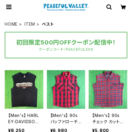
HOME
ITEM
ベスト
初回限定500円OFFクーポン配信中！
クーポンコード：PEACEFUL500
【Men's】 HARL
【Men's】 90s
【Men's】 90s
EY-DAVIDSON
バッファローチェ
チェック カット
ノースリーブ T
ック カットオフ
オフ フランネル
¥8,250
¥6,980
¥5,800