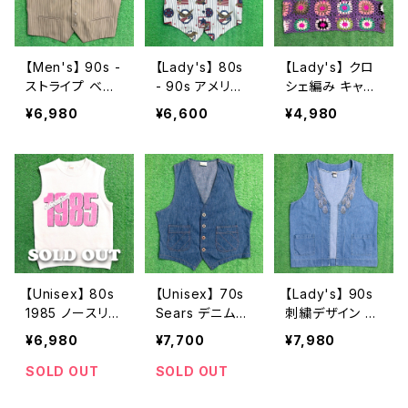
【Men's】 90s -
【Lady's】 80s
【Lady's】 クロ
ストライプ ベス
- 90s アメリカ
シェ編み キャミ
ト / 90年代 古
ンフラッグ イラ
ソール / レディ
¥6,980
¥6,600
¥4,980
着 ジレ ウエスタ
スト ベスト / ア
ース ニット クロ
ン メンズ N041
メリカ製 USA製
シェ 花柄 グラニ
0
80年代 90年代
ースクエア タン
古着 ジレ レディ
クトップ N1222
ース N1231
【Unisex】 80s
【Unisex】 70s
【Lady's】 90s
1985 ノースリー
Sears デニム
刺繍デザイン デ
ブ スウェットシャ
ベスト / 70年代
ニム 羽織り ベ
¥6,980
¥7,700
¥7,980
ツ / アメリカ製
古着 レディース
スト / アメリカ
USA製 80年代
N0372
製 USA製 90年
SOLD OUT
SOLD OUT
ベスト スウェッ
代 古着 レディ