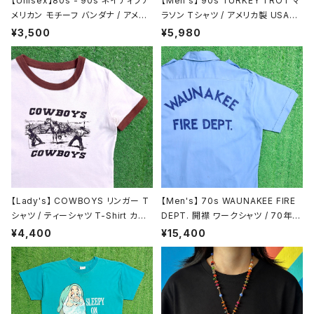
【Unisex】80s - 90s ネイティブア
【Men's】 90s TURKEY TROT マ
メリカン モチーフ バンダナ / アメリ
ラソン Tシャツ / アメリカ製 USA製
カ製 USA製 80年代 90年代 古着
90年代 ティーシャツ T-Shirt 古着
¥3,500
¥5,980
2142
N1466
【Lady's】 COWBOYS リンガー T
【Men's】 70s WAUNAKEE FIRE
シャツ / ティーシャツ T-Shirt カウ
DEPT. 開襟 ワークシャツ / 70年代
ボーイ リンガー リブ 2199
古着 シャツ 半袖 N1484
¥4,400
¥15,400