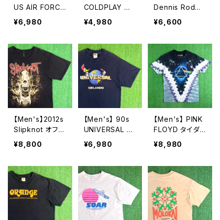
US AIR FORCE
COLDPLAY ツ
Dennis Rodma
リフレクター プ
アー Tシャツ /
n オフィシャル
¥6,980
¥4,980
¥6,600
リント Tシャツ /
古着 ティーシャ
Tシャツ / ティー
アメリカ製 USA
ツ T-Shirt バン
シャツ T-Shirt
製 90年代 USA
ド ロック 2279
古着 ロッドマン
F ティーシャツ
2278
T-Shirt N1584
【Men's】2012s
【Men's】 90s
【Men's】 PINK
Slipknot オフィ
UNIVERSAL S
FLOYD タイダイ
シャル Tシャツ /
TUDIO ロゴ T
Tシャツ / ティー
¥8,800
¥6,980
¥8,980
古着 バンド ロッ
シャツ / 90年代
シャツ T-Shirt
ク ティーシャツ
ティーシャツ T-
バンド ロック LI
T-Shirt スリップ
Shirt 古着 ウッ
QUID BLUE ピ
ノット 2277
ディー・ウッドペ
ンクフロイド N1
ッカー チリー・
583
ウィリー 2276