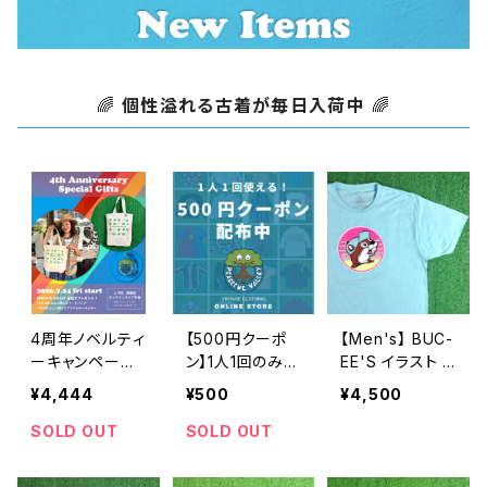
🌈
個性溢れる古着が毎日入荷中
🌈
4周年ノベルティ
【500円クーポ
【Men's】 BUC-
ーキャンペーン
ン】1人1回のみご
EE'S イラスト T
開催中！
利用可能！
シャツ / バッキ
¥4,444
¥500
¥4,500
ーズ ティーシャ
ツ T-Shirt 古着
SOLD OUT
SOLD OUT
2274