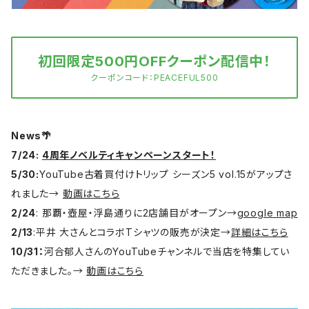
初回限定500円OFFクーポン配信中！
クーポンコード：PEACEFUL500
News🌴
7/24:
4周年ノベルティキャンペーンスタート！
5/30:
YouTube古着買付けトリップ シーズン5 vol.15がアップさ
れました→
動画はこちら
2/24
: 那覇・壺屋・浮島通りに2店舗目がオープン→
google map
2/13
:平井 大さんとコラボTシャツの販売が決定→
詳細はこちら
10/31：
河合郁人さんのYouTubeチャンネルで当店を特集してい
ただきました。→
動画はこちら