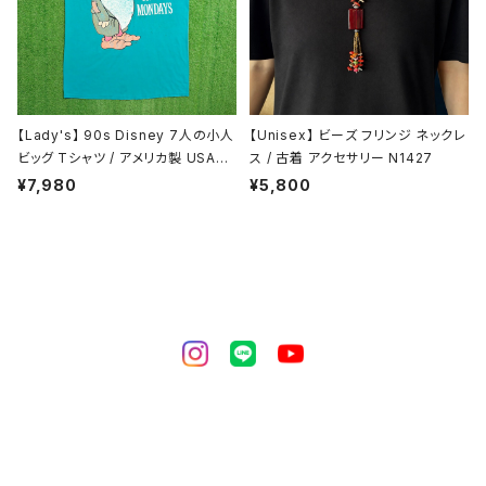
【Lady's】 90s Disney 7人の小人
【Unisex】 ビーズ フリンジ ネックレ
ビッグ Tシャツ / アメリカ製 USA製
ス / 古着 アクセサリー N1427
90年代 ディズニー ワンピース ワン
¥7,980
¥5,800
ピ ティーシャツ T-Shirt 1802