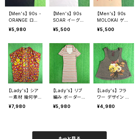
【Men's】 90s -
【Men's】 90s
【Men's】 90s
ORANGE ロゴ
SOAR イーグル
MOLOKAI ゲッ
Tシャツ / 90年
イラスト Tシャツ
コー イラスト T
¥5,980
¥5,500
¥5,500
代 ティーシャツ
/ アメリカ製 US
シャツ / アメリ
T-Shirt ギター
A製 90年代 テ
カ製 USA製 90
ギターアンプ 古
ィーシャツ T-Sh
年代 ティーシャ
着 2271
irt 古着 2270
ツ T-Shirt ハワ
イ 2269
【Lady's】 シア
【Lady's】 リブ
【Lady's】 フラ
ー素材 幾何学
編み ボーダー
ワー デザイン ラ
柄 羽織り シャツ
スキッパー ワン
メ入り タンクト
¥7,980
¥5,980
¥4,980
/ 古着 半袖 ガ
ピース / 古着 ワ
ップ / アメリカ
ウン レディース
ンピ 半袖 2262
製 USA製 古着
2264
レディース キャ
ミソール トップ
ス ノースリーブ
もっと見る