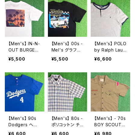
【Men's】 IN-N-
【Men's】 00s -
【Men's】 POLO
OUT BURGER
Mel's グラフィ
by Ralph Laur
Tシャツ / ティー
ック Tシャツ /
en 鹿の子素材
¥5,500
¥5,500
¥6,600
シャツ T-Shirt
ティーシャツ T-
ヘンリーネック
古着 イン・アン
Shirt 古着 レス
トップス / ラルフ
ド・アウト・バー
トラン America
ローレン ポロ メ
ガー 2273
n Graffiti 2272
ンズ ティーシャ
ツ T-Shirt 古着
メンズ 半袖 226
8
【Men's】 90s
【Men's】 80s -
【Men's】 - 70s
Dodgers ヘン
ポリコットン チェ
BOY SCOUT
リーネック Tシ
ック シャツ / 80
OF AMERICA
¥6,600
¥6,600
¥6,980