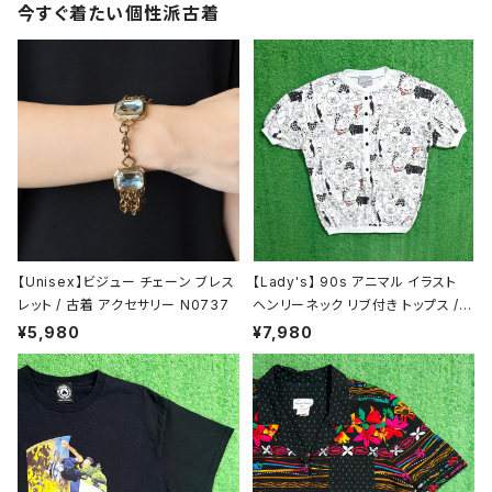
今すぐ着たい個性派古着
半袖シャツ / ブラウス
タンクトップ
長袖シャツ / ブラウス
ベスト
トップス
ボトムス
【Unisex】ビジュー チェーン ブレス
【Lady's】 90s アニマル イラスト
デニムパンツ
スカート
レット / 古着 アクセサリー N0737
ヘンリーネック リブ付き トップス /
アメリカ製 USA製 90年代 古着 レ
¥5,980
¥7,980
ディース 総柄 Tシャツ ティーシャツ
カジュアルパンツ
ワンピース
T-Shirt 2177
スラックス
半袖 / ノースリーブ
サロペット / オールインワン / セットアップ
ハーフパンツ
長袖