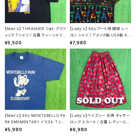
スウェット / パーカー
ニット
【Men's】 THRASHER フォト グラフ
【Lady's】 90s アート柄 開襟 レー
ィック Tシャツ / 古着 ティーシャツ
ヨン シャツ / アメリカ製 USA製 90
ジャケット / アウター
T-Shirt スラッシャー N1468
年代 古着 半袖 レディース 総柄 柄
¥5,500
¥7,980
シャツ N1446
アクセサリー / グッズ
【Men's】 90s MONTEBELLO PA
【Lady's】ペイズリー 花柄 ギャザー
RK EMEMENTARY イラスト Tシャ
ロング スカート / 古着 レディース
ツ / アメリカ製 USA製 カレッジ ティ
総柄 ロングスカート 2179
¥5,980
¥6,980
ーシャツ T-shirt 古着 2169