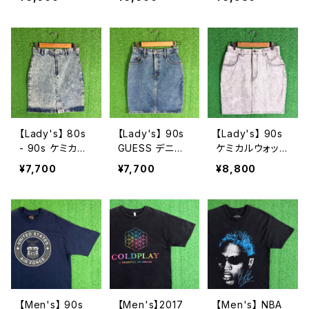
ャツ / アメリカ
年代 古着 半袖
開襟 シャツ / 7
製 USA製 90年
メンズ 2280
0年代 シャツ 半
代 ティーシャツ
袖 古着 メンズ
T-Shirt 古着 メ
オープンカラー
ンズ ドジャース
ボーイスカウト
N1585
2197
【Lady's】 80s
【Lady's】 90s
【Lady's】 90s
- 90s ケミカル
GUESS デニム
ケミカルウォッシ
ウォッシュ デニ
ミニスカート /
ュ デニム ミニ
¥7,700
¥7,700
¥8,800
ム スカート / ア
アメリカ製 USA
スカート / 90年
メリカ製 USA製
製 90年代 ゲス
代 古着 レディ
80年代 90年代
タイトスカート
ース N1586
ミニ タイト レデ
スカート ミニ 古
ィース N1587
着 レディース 2
275
【Men's】 90s
【Men's】2017
【Men's】 NBA