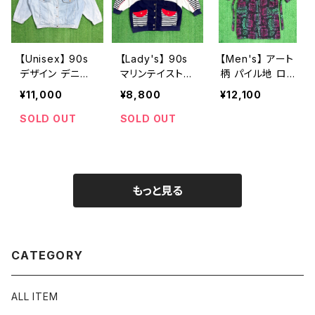
【Unisex】 90s
【Lady's】 90s
【Men's】 アート
デザイン デニム
マリンテイスト
柄 パイル地 ロ
ジャケット / アメ
ライト ジャケット
ング丈 ガウン /
¥11,000
¥8,800
¥12,100
リカ製 USA製 9
/ 90年代 古着
メンズ 古着 総
0年代 古着 デニ
レディース 1661
柄 コート スプリ
SOLD OUT
SOLD OUT
ム ジャケット レ
ングコート 1657
ディース メンズ
1662
もっと見る
CATEGORY
ALL ITEM