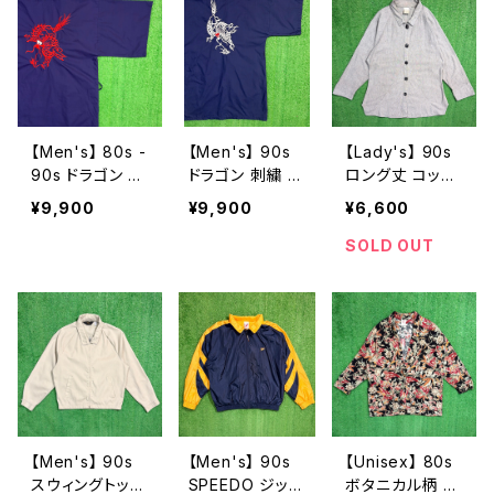
【Men's】 80s -
【Men's】 90s
【Lady's】 90s
90s ドラゴン 刺
ドラゴン 刺繍 半
ロング丈 コット
繍 半袖 ガウン /
袖 ガウン / 90
ン リネン シャツ
¥9,900
¥9,900
¥6,600
80年代 90年代
年代 古着 シャ
ジャケット / アメ
古着 シャツ メン
ツ 羽織り メンズ
リカ製 USA製 9
SOLD OUT
ズ 羽織り 1809
N0957
0年代 古着 シャ
ツ ジャケット レ
ディース モノト
ーン N0583
【Men's】 90s
【Men's】 90s
【Unisex】 80s
スウィングトップ
SPEEDO ジップ
ボタニカル柄 レ