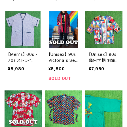
/ 古着 半袖 ガ
ャツ / ガウン ジ
ズリー ガウン /
ウン レディース
ャケット レディ
90年代 ビクトリ
2264
ース 半袖 2230
アシークレット
古着 レディース
総柄 シャツ 羽
織り N1485
【Men's】 60s -
【Unisex】 90s
【Unisex】 80s
70s ストライプ
Victoria's Sec
幾何学柄 羽織り
ノーカラー ガウ
ret シアー素材
シャツ ジャケッ
¥8,980
¥8,800
¥7,980
ン / 60年代 70
ペイズリー柄 ガ
ト / アメリカ製
年代 シャツ ロン
ウン / 90年代
USA製 80年代
SOLD OUT
グ丈 古着 メン
古着 レディース
古着 総柄 メン
ズ 半袖 N1487
メンズ 半袖 総
ズ レディース N
柄 羽織り 2187
0252