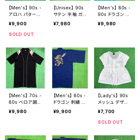
【Men's】 90s -
【Unisex】 90s
【Men's】 80s -
アロハ パターン
サテン 半袖 ガ
90s ドラゴン 刺
ガウン / 90年代
ウン / 90年代
繍 シルク ガウン
¥9,900
¥7,980
¥9,980
シャツ ロング丈
古着 メンズ レデ
/ 80年代 90年
ハワイ メンズ 羽
ィース 羽織り シ
代 シャツ 羽織り
SOLD OUT
織り 半袖 N136
ャツ 総柄 N021
半袖 メンズ 199
0
8
6
【Men's】 70s -
【Men's】 80s -
【Lady's】 90s
80s ベロア調
ドラゴン 刺繍 ラ
メッシュ デザイ
半袖 ガウン / 7
イト ガウン / 80
ン シャツ / 90
¥9,980
¥9,900
¥7,700
0年代 80年代
年代 龍 シャツ
年代 古着 ジャ
古着 ローブ シ
羽織り ロング丈
ケット 半袖 レデ
SOLD OUT
ャツ ロング丈 メ
メンズ N1174
ィース 1839
ンズ N1165