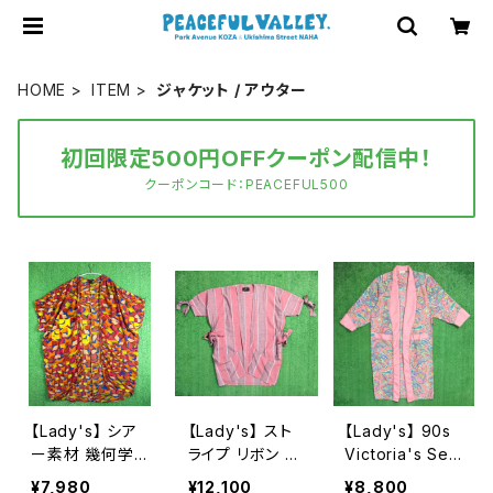
HOME
ITEM
ジャケット / アウター
初回限定500円OFFクーポン配信中！
クーポンコード：PEACEFUL500
【Lady's】 シア
【Lady's】 スト
【Lady's】 90s
ー素材 幾何学
ライプ リボン デ
Victoria's Sec
柄 羽織り シャツ
ザイン 羽織り シ
ret ピンク ペイ
¥7,980
¥12,100
¥8,800