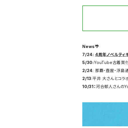
News🌴
7/24:
4周年ノベルティ
5/30:
YouTube古着買
2/24
: 那覇・壺屋・浮
2/13
:平井 大さんとコ
10/31：
河合郁人さんのY