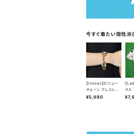
シャツ／ブラウス
半袖シャツ / ブラウス
タンクトップ
今すぐ着たい個性派
長袖シャツ / ブラウス
ベスト
トップス
ボトムス
【Unisex】ビジュー
【La
チェーン ブレスレット
マル
/ 古着 アクセサリー
ーネ
¥5,980
¥7,
デニムパンツ
スカート
N0737
ップス
SA製
レデ
カジュアルパンツ
ワンピース
ャツ 
Shir
スラックス