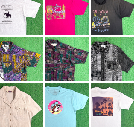
SOLD OUT
【Men's】 90s SHER
【Men's】 90s Las V
IFF Tシャツ / アメリカ
egas スーベニア Tシ
【Men's】 90s CALI
¥5,800
¥4,980
製 USA製 90年代 ティ
ャツ / アメリカ製 USA
FORNIA イラスト Tシ
ーシャツ T-Shirt 古着
製 90年代 ティーシャ
¥5,500
ャツ / アメリカ製 USA
2281
ツ T-Shirt 古着 228
製 90年代 ティーシャ
3
ツ T-Shirt 古着 228
9
【Men's】 90s レーヨ
【Men's】 90s エスニ
【Lady's】 90s 切り返
ン エスニック調 総柄 シ
ック調 総柄 シャツ / 9
しデザイン シャツ / 90
¥7,700
¥6,600
¥7,700
ャツ / 90年代 半袖 メ
0年代 半袖 メンズ 柄シ
年代 古着 半袖 レディ
ンズ 古着 柄シャツ N1
ャツ N1588
ース 2288
595
【Lady's】 90s リネン
【Men's】 BUC-EE'S
【Men's】 IN-N-OUT
コットン 開襟 シャツ /
イラスト Tシャツ / バッ
BURGER Tシャツ / テ
¥6,600
¥4,500
¥5,500
90年代 オープンカラー
キーズ ティーシャツ T-
ィーシャツ T-Shirt 古
開襟 レディース 古着 N
Shirt 古着 2274
着 イン・アンド・アウト・
1590
バーガー 2273