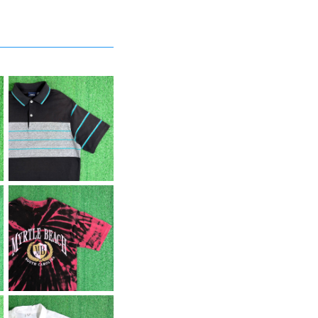
【Men's】 90s ボーダ
ー 切り替え ポロシャツ
¥6,600
/ アメリカ製 USA製 9
0年代 半袖 メンズ トッ
プス 2291
【Men's】 90s MYRT
LE BEACH ブリーチ T
¥6,600
シャツ / アメリカ製 US
A製 90年代 ティーシャ
ツ T-Shirt 古着 228
7