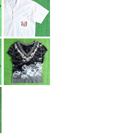
【Men's】 80s - 90s
CANCUN プルオーバ
¥6,600
ー シャツ / 80年代 90
年代 古着 メンズ 半袖
トップス N1589
【Lady's】 ボタニカル
フラワー柄 Vネック ト
¥6,600
ップス / 古着 Tシャツ
ティーシャツ T-Shirt
Y2K レディース N159
1