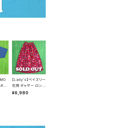
 MO
【Lady's】ペイズリー
ARK
花柄 ギャザー ロング
Y イ
スカート / 古着 レデ
¥6,980
/ アメ
ィース 総柄 ロングス
カレッ
カート 2179
T-s