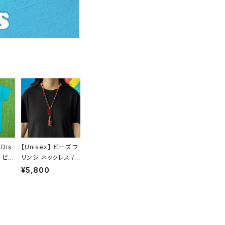
 Dis
【Unisex】 ビーズ フ
 ビッ
リンジ ネックレス /
アメリカ
古着 アクセサリー N
¥5,800
年代
1427
ピー
ーシャ
02