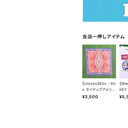
半袖 / ノースリーブ
サロペット / オールインワ
ハーフパンツ
長袖
スウェット / パーカー
当店一押しアイテム
ニット
ジャケット / アウター
アクセサリー / グッズ
【Unisex】80s - 90
【Me
s ネイティブアメリカ
KEY
ン モチーフ バンダナ
Tシャ
¥3,500
¥5,
/ アメリカ製 USA製
USA
80年代 90年代 古
ーシャ
着 2142
着 N