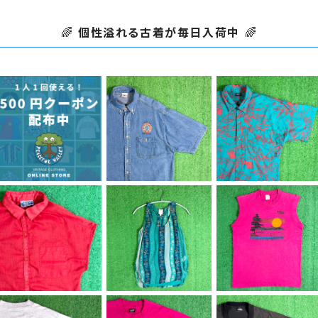
🌈
個性溢れる古着が毎日入荷中
🌈
SOLD OUT
【Men's】 90s LOCA
【Men's】 80s - トロ
L 68 UNION 刺繍入り
ピカル柄 シャツ / アメ
【500円クーポン】1人1
¥6,980
¥7,700
デニムシャツ / アメリカ
リカ製 USA製 80年代
回のみご利用可能！
製 USA製 90年代 シャ
古着 半袖 メンズ 総柄
¥500
ツ 半袖 デニム メンズ
柄シャツ N1608
ワークシャツ N1609
【Lady's】 70s - 80
【Lady's】 シアー素材
【Men's】 70s - 80s
s シアー素材 フレンチ
花柄 ストライプ キャミ
Lake OUACHITA ノ
¥5,980
¥4,500
¥6,600
スリーブ シャツ / 70年
ソール / 古着 レディー
ースリーブ Tシャツ / ア
代 80年代 シャツ 半袖
ス キャミ ノースリーブ
メリカ製 USA製 70年
ノースリーブ レディース
トップス N1606
代 80年代 ティーシャ
古着 2294
ツ T-Shirt タンクトッ
プ N1601