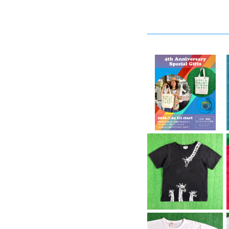
SOLD OUT
4周年ノベルティーキャ
ンペーン開催中！
¥4,444
【Lady's】 80s - 90
s キリン イラスト リブ
¥6,600
編み Tシャツ / 80年代
90年代 ティーシャツ T
-Shirt トップス レディ
ース N1600