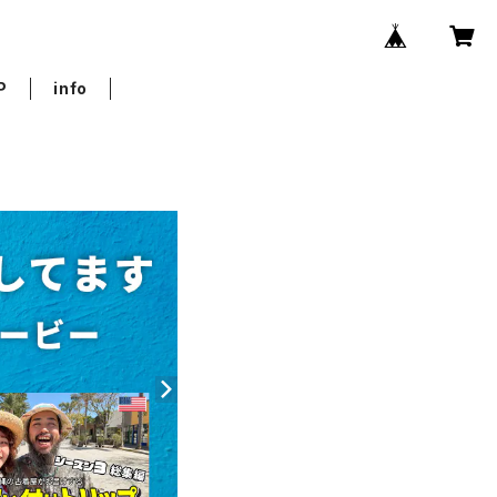
P
info