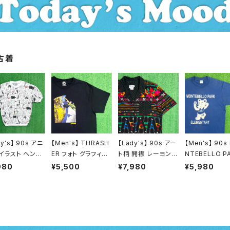
古着
dy's】 90s アニ
【Men's】 THRASH
【Lady's】 90s アー
【Men's】 90s
 イラスト ヘンリ
ER フォト グラフィッ
ト柄 開襟 レーヨン
NTEBELLO P
ック リブ付き ト
ク Tシャツ / 古着 テ
シャツ / アメリカ製
EMEMENTAR
980
¥5,500
¥7,980
¥5,980
 / アメリカ製 U
ィーシャツ T-Shirt
USA製 90年代 古着
ラスト Tシャツ 
 90年代 古着
スラッシャー N1468
半袖 レディース 総柄
リカ製 USA製 
ィース 総柄 Tシ
柄シャツ N1446
ジ ティーシャツ 
ティーシャツ T-
hirt 古着 2169
t 2177