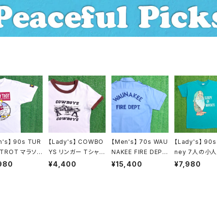
ン / セットアップ
n's】 90s TUR
【Lady's】 COWBO
【Men's】 70s WAU
【Lady's】 90s
 TROT マラソン
YS リンガー Tシャツ
NAKEE FIRE DEP
ney 7人の小人
ツ / アメリカ製
/ ティーシャツ T-Shi
T. 開襟 ワークシャツ
グ Tシャツ / 
980
¥4,400
¥15,400
¥7,980
製 90年代 ティ
rt カウボーイ リンガ
/ 70年代 古着 シャ
製 USA製 90
ツ T-Shirt 古
ー リブ 2199
ツ 半袖 N1484
ディズニー ワン
1466
ス ワンピ ティ
ツ T-Shirt 18