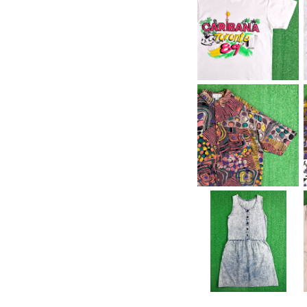
【Men's】 80s CARI
BANA Toronto 89'
¥6,600
Tシャツ / 80年代 ティ
ーシャツ T-Shirt 古着
2282
【Men's】 90s レーヨ
ン エスニック 総柄 シャ
¥7,700
ツ / 90年代 古着 柄シ
ャツ 半袖 メンズ 2290
【Lady's】 80s - 90
s ケミカルウォッシュ ノ
¥8,800
ースリーブ ワンピース /
80年代 90年代 古着
ワンピ レディース 228
5