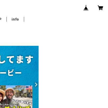
P
info