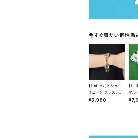
シャツ／ブラウス
半袖シャツ / ブラウス
タンクトップ
今すぐ着たい個性派
長袖シャツ / ブラウス
ベスト
トップス
ボトムス
【Unisex】ビジュー
【La
チェーン ブレスレット
マル
/ 古着 アクセサリー
ーネ
¥5,980
¥7,
デニムパンツ
スカート
N0737
ップス
SA製
レデ
カジュアルパンツ
ワンピース
ャツ 
Shir
スラックス