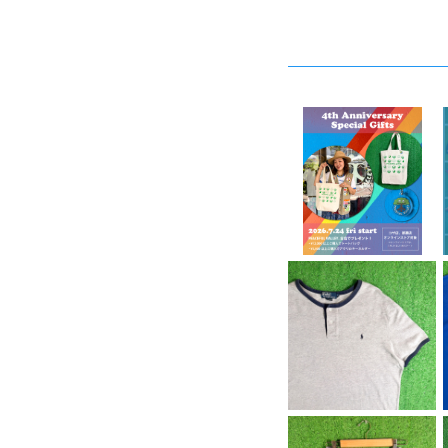
SOLD OUT
4周年ノベルティーキャ
ンペーン開催中！
¥4,444
【Men's】 POLO by R
alph Lauren 鹿の子
¥6,600
素材 ヘンリーネック ト
ップス / ラルフローレン
ポロ メンズ ティーシャ
ツ T-Shirt 古着 メン
ズ 半袖 2268