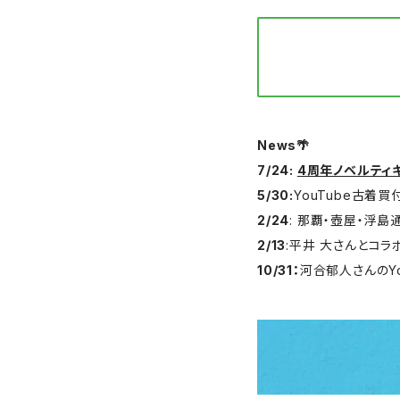
News🌴
7/24:
4周年ノベルティ
5/30:
YouTube古着買
2/24
: 那覇・壺屋・浮
2/13
:平井 大さんとコ
10/31：
河合郁人さんのY