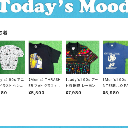
古着
dy's】 90s アニ
【Men's】 THRASH
【Lady's】 90s アー
【Men's】 90s
 イラスト ヘンリ
ER フォト グラフィッ
ト柄 開襟 レーヨン
NTEBELLO P
ック リブ付き ト
ク Tシャツ / 古着 テ
シャツ / アメリカ製
EMEMENTAR
980
¥5,500
¥7,980
¥5,980
 / アメリカ製 U
ィーシャツ T-Shirt
USA製 90年代 古着
ラスト Tシャツ 
 90年代 古着
スラッシャー N1468
半袖 レディース 総柄
リカ製 USA製 
ィース 総柄 Tシ
柄シャツ N1446
ジ ティーシャツ 
ティーシャツ T-
hirt 古着 2169
t 2177