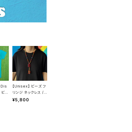
 Dis
【Unisex】 ビーズ フ
 ビッ
リンジ ネックレス /
アメリカ
古着 アクセサリー N
¥5,800
年代
1427
ピー
ーシャ
02