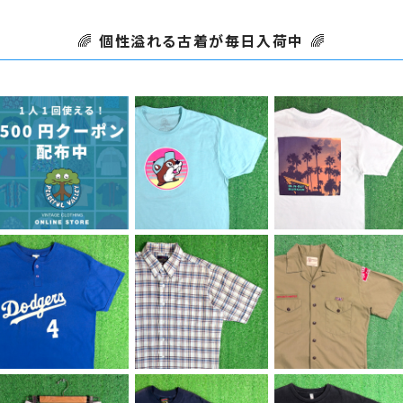
🌈
個性溢れる古着が毎日入荷中
🌈
SOLD OUT
【Men's】 BUC-EE'S
【Men's】 IN-N-OUT
イラスト Tシャツ / バッ
BURGER Tシャツ / テ
【500円クーポン】1人1
¥4,500
¥5,500
キーズ ティーシャツ T-
ィーシャツ T-Shirt 古
回のみご利用可能！
Shirt 古着 2274
着 イン・アンド・アウト・
¥500
バーガー 2273
【Men's】 90s Dodg
【Men's】 80s - ポリ
【Men's】 - 70s BOY
ers ヘンリーネック T
コットン チェック シャ
SCOUT OF AMERIC
¥6,600
¥6,600
¥6,980
シャツ / アメリカ製 US
ツ / 80年代 古着 半袖
A 開襟 シャツ / 70年
A製 90年代 ティーシャ
メンズ 2280
代 シャツ 半袖 古着 メ
ツ T-Shirt 古着 メン
ンズ オープンカラー ボ
ズ ドジャース N1585
ーイスカウト 2197