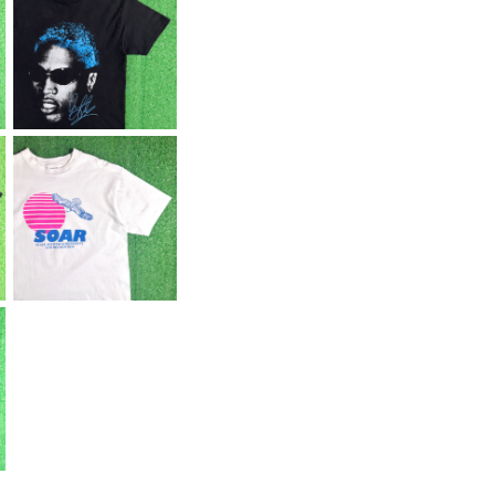
【Men's】 NBA Denn
is Rodman オフィシ
¥6,600
ャル Tシャツ / ティーシ
ャツ T-Shirt 古着 ロ
ッドマン 2278
【Men's】 90s SOAR
イーグル イラスト Tシ
¥5,500
ャツ / アメリカ製 USA
製 90年代 ティーシャ
ツ T-Shirt 古着 227
0