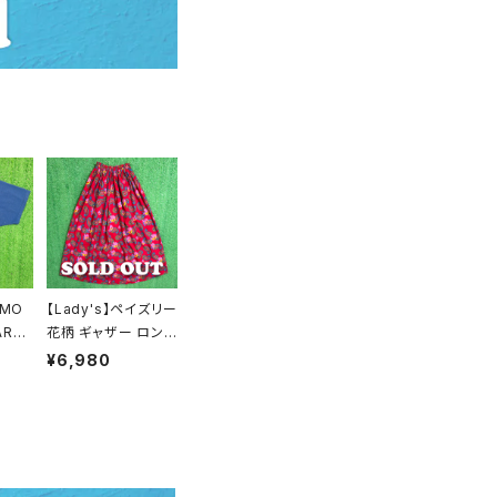
 MO
【Lady's】ペイズリー
ARK
花柄 ギャザー ロング
Y イ
スカート / 古着 レデ
¥6,980
/ アメ
ィース 総柄 ロングス
カレッ
カート 2179
T-s