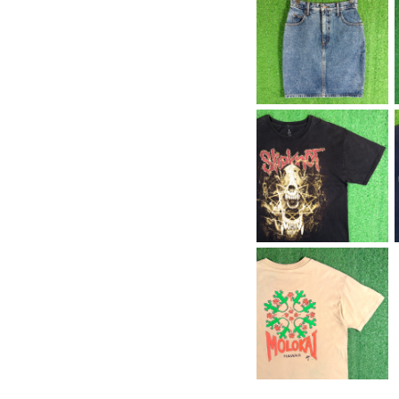
【Lady's】 90s GUE
SS デニム ミニスカー
¥7,700
ト / アメリカ製 USA製
90年代 ゲス タイトスカ
ート スカート ミニ 古着
レディース 2275
【Men's】2012s Slip
knot オフィシャル Tシ
¥8,800
ャツ / 古着 バンド ロッ
ク ティーシャツ T-Shi
rt スリップノット 2277
【Men's】 90s MOL
OKAI ゲッコー イラス
¥5,500
ト Tシャツ / アメリカ製
USA製 90年代 ティー
シャツ T-Shirt ハワイ
2269