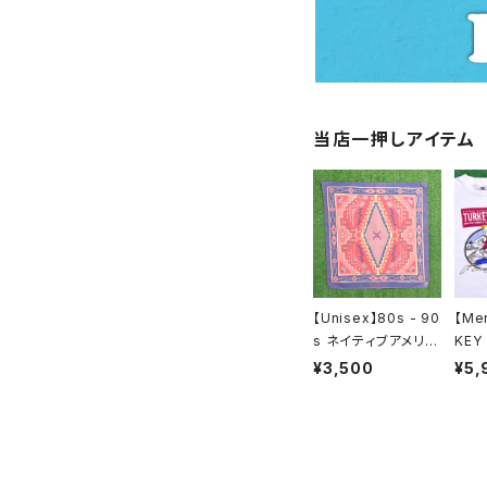
半袖 / ノースリーブ
サロペット / オールインワ
ハーフパンツ
長袖
スウェット / パーカー
当店一押しアイテム
ニット
ジャケット / アウター
アクセサリー / グッズ
【Unisex】80s - 90
【Me
s ネイティブアメリカ
KEY
ン モチーフ バンダナ
Tシャ
¥3,500
¥5,
/ アメリカ製 USA製
USA
80年代 90年代 古
ーシャ
着 2142
着 N