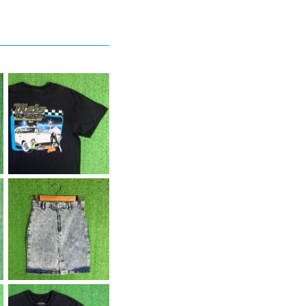
【Men's】 00s - Me
l's グラフィック Tシャ
¥5,500
ツ / ティーシャツ T-S
hirt 古着 レストラン A
merican Graffiti 2
272
【Lady's】 80s - 90
s ケミカルウォッシュ デ
¥7,700
ニム スカート / アメリ
カ製 USA製 80年代 9
0年代 ミニ タイト レデ
ィース N1587