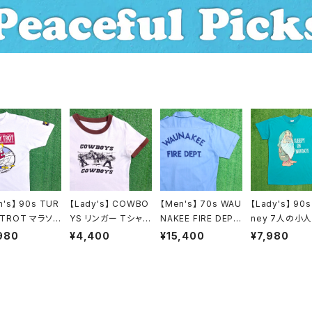
ン / セットアップ
n's】 90s TUR
【Lady's】 COWBO
【Men's】 70s WAU
【Lady's】 90s
 TROT マラソン
YS リンガー Tシャツ
NAKEE FIRE DEP
ney 7人の小人
ツ / アメリカ製
/ ティーシャツ T-Shi
T. 開襟 ワークシャツ
グ Tシャツ / 
980
¥4,400
¥15,400
¥7,980
製 90年代 ティ
rt カウボーイ リンガ
/ 70年代 古着 シャ
製 USA製 90
ツ T-Shirt 古
ー リブ 2199
ツ 半袖 N1484
ディズニー ワン
1466
ス ワンピ ティ
ツ T-Shirt 18