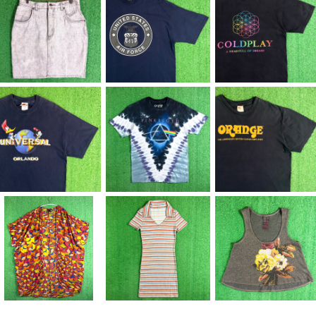
【Lady's】 90s ケミカ
【Men's】 90s US AI
【Men's】2017 COL
ルウォッシュ デニム ミ
R FORCE リフレクター
DPLAY ツアー Tシャ
¥8,800
¥6,980
¥4,980
ニ スカート / 90年代
プリント Tシャツ / アメ
ツ / 古着 ティーシャツ
古着 レディース N158
リカ製 USA製 90年代
T-Shirt バンド ロック
6
USAF ティーシャツ T-
2279
Shirt N1584
【Men's】 90s UNIV
【Men's】 PINK FLO
【Men's】 90s - ORA
ERSAL STUDIO ロゴ
YD タイダイ Tシャツ /
NGE ロゴ Tシャツ / 9
¥6,980
¥8,980
¥5,980
Tシャツ / 90年代 ティ
ティーシャツ T-Shirt
0年代 ティーシャツ T-
ーシャツ T-Shirt 古着
バンド ロック LIQUID
Shirt ギター ギターア
ウッディー・ウッドペッ
BLUE ピンクフロイド
ンプ 古着 2271
カー チリー・ウィリー 2
N1583
276
【Lady's】 シアー素材
【Lady's】 リブ編み ボ
【Lady's】 フラワー デ
幾何学柄 羽織り シャツ
ーダー スキッパー ワン
ザイン ラメ入り タンク
¥7,980
¥5,980
¥4,980
/ 古着 半袖 ガウン レデ
ピース / 古着 ワンピ 半
トップ / アメリカ製 US
ィース 2264
袖 2262
A製 古着 レディース キ
ャミソール トップス ノ
ースリーブ 2263