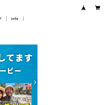
P
info