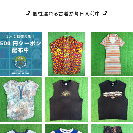
🌈
個性溢れる古着が毎日入荷中
🌈
SOLD OUT
【Lady's】 シアー素材
【Lady's】 リブ編み ボ
幾何学柄 羽織り シャツ
ーダー スキッパー ワン
【500円クーポン】1人1
¥7,980
¥5,980
/ 古着 半袖 ガウン レデ
ピース / 古着 ワンピ 半
回のみご利用可能！
ィース 2264
袖 2262
¥500
【Lady's】 和風 アート
【Men's】 Orange C
【Men's】 HARLEY-D
柄 トップス / アメリカ製
ounty Choppers カ
AVIDSON ノースリー
¥5,980
¥6,980
¥8,250
USA製 古着 レディー
ットオフ Tシャツ / 古着
ブ Tシャツ / 古着 メン
ス T-Shirt ティーシャ
バイク バイカー ティー
ズ ハーレーダビッドソ
ツ Tシャツ 総柄 N157
シャツ T-Shirt メンズ
ン ハーレー ティーシャ
8
ノースリーブ 2257
ツ T-Shirt タンクトッ
プ 2256