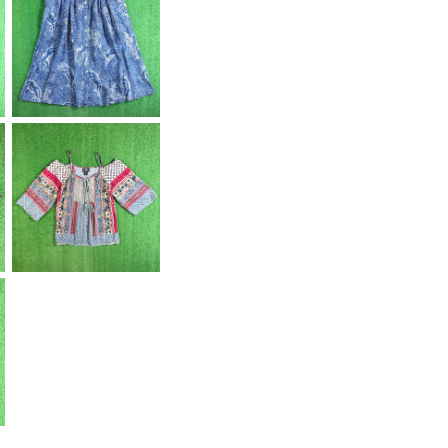
【Lady's】 90s ボタニ
カル調 総柄 ギャザー
¥8,800
スカート / 90年代 古着
レディース 2265
【Lady's】 90s 90s
ボヘミアン パッチワー
¥4,500
ク柄 レース プルオーバ
ー トップス / 90年代
半袖 キャミソール 古着
レディース 2259