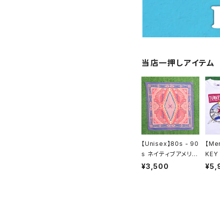
半袖 / ノースリーブ
サロペット / オールインワ
ハーフパンツ
長袖
スウェット / パーカー
当店一押しアイテム
ニット
ジャケット / アウター
アクセサリー / グッズ
【Unisex】80s - 90
【Me
s ネイティブアメリカ
KEY
ン モチーフ バンダナ
Tシャ
¥3,500
¥5,
/ アメリカ製 USA製
USA
80年代 90年代 古
ーシャ
着 2142
着 N