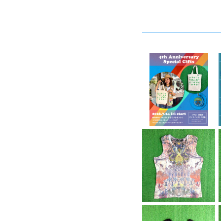
SOLD OUT
4周年ノベルティーキャ
ンペーン開催中！
¥4,444
【Lady's】 バロック調
アート デザイン ノース
¥5,980
リーブ Tシャツ / 古着
タンクトップ トップス テ
ィーシャツ T-Shirt レ
ディース 総柄 2261