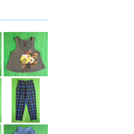
【Lady's】 フラワー デ
ザイン ラメ入り タンク
¥4,980
トップ / アメリカ製 US
A製 古着 レディース キ
ャミソール トップス ノ
ースリーブ 2263
【Men's】 90s タータ
ンチェック テーパード
¥8,980
パンツ / 90年代 古着
トラウザーパンツ チェ
ックパンツ メンズ トラ
ッド 2267