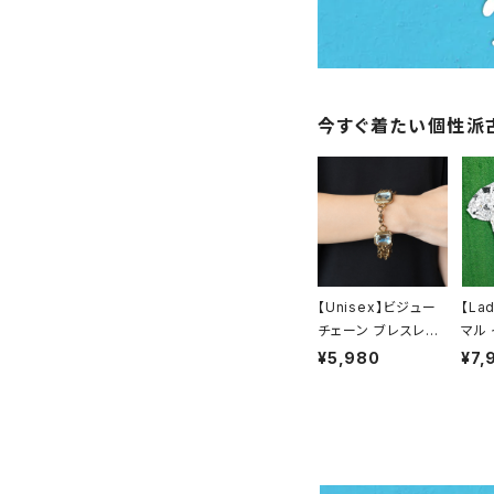
シャツ／ブラウス
半袖シャツ / ブラウス
タンクトップ
今すぐ着たい個性派
長袖シャツ / ブラウス
ベスト
トップス
ボトムス
【Unisex】ビジュー
【La
チェーン ブレスレット
マル
/ 古着 アクセサリー
ーネ
¥5,980
¥7,
デニムパンツ
スカート
N0737
ップス
SA製
レデ
カジュアルパンツ
ワンピース
ャツ 
Shir
スラックス