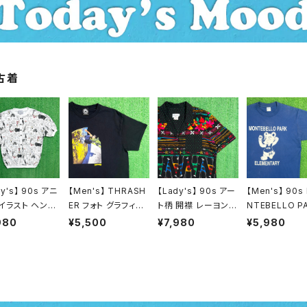
古着
dy's】 90s アニ
【Men's】 THRASH
【Lady's】 90s アー
【Men's】 90s
 イラスト ヘンリ
ER フォト グラフィッ
ト柄 開襟 レーヨン
NTEBELLO P
ック リブ付き ト
ク Tシャツ / 古着 テ
シャツ / アメリカ製
EMEMENTAR
980
¥5,500
¥7,980
¥5,980
 / アメリカ製 U
ィーシャツ T-Shirt
USA製 90年代 古着
ラスト Tシャツ 
 90年代 古着
スラッシャー N1468
半袖 レディース 総柄
リカ製 USA製 
ィース 総柄 Tシ
柄シャツ N1446
ジ ティーシャツ 
ティーシャツ T-
hirt 古着 2169
t 2177