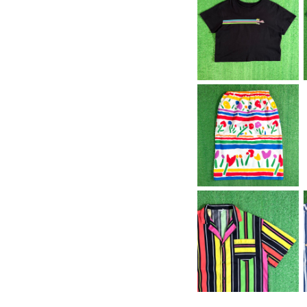
【Lady's】 The Powe
rpuff Girls Tシャツ /
¥3,980
ティーシャツ T-Shirt
古着 レディース パワー
パフガールズ ミニ チビ
ピチ N1580
【Lady's】 70s - 80
s ポリコットン 花柄 ボ
¥7,980
ーダー スカート / アメ
リカ製 USA製 70年代
80年代 古着 レディー
ス 総柄 2246
【Men's】 80s - 90s
マルチカラー ストライ
¥7,980
プ 開襟 シャツ / 80年
代 90年代 半袖 メンズ
カラフル N1577