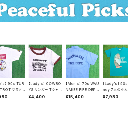
ン / セットアップ
n's】 90s TUR
【Lady's】 COWBO
【Men's】 70s WAU
【Lady's】 90s
 TROT マラソン
YS リンガー Tシャツ
NAKEE FIRE DEP
ney 7人の小人
ツ / アメリカ製
/ ティーシャツ T-Shi
T. 開襟 ワークシャツ
グ Tシャツ / 
980
¥4,400
¥15,400
¥7,980
製 90年代 ティ
rt カウボーイ リンガ
/ 70年代 古着 シャ
製 USA製 90
ツ T-Shirt 古
ー リブ 2199
ツ 半袖 N1484
ディズニー ワン
1466
ス ワンピ ティ
ツ T-Shirt 18