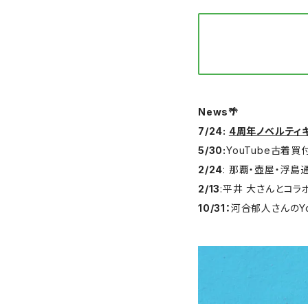
News🌴
7/24:
4周年ノベルティ
5/30:
YouTube古着買
2/24
: 那覇・壺屋・浮
2/13
:平井 大さんとコ
10/31：
河合郁人さんのY