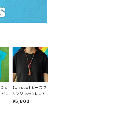
 Dis
【Unisex】 ビーズ フ
 ビッ
リンジ ネックレス /
アメリカ
古着 アクセサリー N
¥5,800
年代
1427
ピー
ーシャ
02