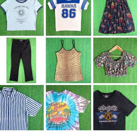
【Lady's】 ARIZONA
【Lady's】 80s HAW
【Lady's】 80s レーヨ
JEANS CO サン・ムー
AII フットボール Tシャ
ン スカーフ柄 スカート
¥4,500
¥7,980
¥6,600
ン モチーフ リンガー T
ツ / 80年代 ティーシャ
/ 80年代 古着 レディー
シャツ / ティーシャツ T
ツ T-Short チビ ピチ
ス 総柄 2266
-Shirt 古着 ミニ ピチ
ミニ レディース N1536
チビ レディース ボヘミ
アン N1579
【Lady's】 LAUREN J
【Lady's】 90s レオパ
【Lady's】 90s ネイテ
EANS RALPH LAUR
ード キャミソール / 90
ィブ調 幾何学柄 ギャザ
¥9,900
¥4,980
¥6,600
EN レースデザイン フ
年代 古着 レディース ヒ
ー クロップトップス / 9
レアパンツ / 古着 パン
ョウ柄 豹柄 キャミ ワン
0年代 半袖 古着 レディ
ツ フレア ラルフローレ
ピ ワンピース N1573
ース シャツ 半袖 オルテ
ン レディース N1555
ガ 2260
【Men's】 90s ストラ
【Men's】 00s Jimm
【Men's】 AEROSMI
イプ コットン シャツ /
y Buffett タイダイ ツ
TH オフィシャルライセ
¥6,980
¥8,980
¥4,400
アメリカ製 USA製 90
アー Tシャツ / ティーシ
ンス Tシャツ / 古着 テ
年代 半袖 メンズ 2252
ャツ T-Shirt バンド
ィーシャツ T-Shirt ロ
ロック カントリー 古着
ック バンド エアロスミ
ジミー・バフェット N15
ス N1549
75