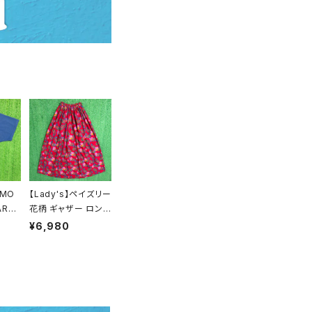
 MO
【Lady's】ペイズリー
ARK
花柄 ギャザー ロング
Y イ
スカート / 古着 レデ
¥6,980
/ アメ
ィース 総柄 ロングス
カレッ
カート 2179
T-s