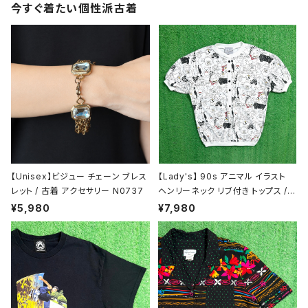
今すぐ着たい個性派古着
半袖シャツ / ブラウス
タンクトップ
長袖シャツ / ブラウス
ベスト
トップス
ボトムス
【Unisex】ビジュー チェーン ブレス
【Lady's】 90s アニマル イラスト
デニムパンツ
スカート
レット / 古着 アクセサリー N0737
ヘンリーネック リブ付き トップス /
アメリカ製 USA製 90年代 古着 レ
¥5,980
¥7,980
ディース 総柄 Tシャツ ティーシャツ
カジュアルパンツ
ワンピース
T-Shirt 2177
スラックス
半袖 / ノースリーブ
サロペット / オールインワン / セットアップ
ハーフパンツ
長袖