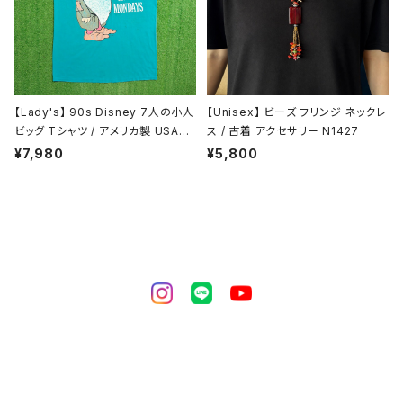
【Lady's】 90s Disney 7人の小人
【Unisex】 ビーズ フリンジ ネックレ
ビッグ Tシャツ / アメリカ製 USA製
ス / 古着 アクセサリー N1427
90年代 ディズニー ワンピース ワン
¥7,980
¥5,800
ピ ティーシャツ T-Shirt 1802