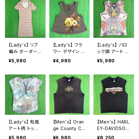
【Lady's】 リブ
【Lady's】 フラ
【Lady's】 バロ
編み ボーダー
ワー デザイン ラ
ック調 アート デ
スキッパー ワン
メ入り タンクト
ザイン ノースリ
¥5,980
¥4,980
¥5,980
ピース / 古着 ワ
ップ / アメリカ
ーブ Tシャツ /
ンピ 半袖 2262
製 USA製 古着
古着 タンクトッ
レディース キャ
プ トップス ティ
ミソール トップ
ーシャツ T-Shir
ス ノースリーブ
t レディース 総
2263
柄 2261
【Lady's】 和風
【Men's】 Oran
【Men's】 HARL
アート柄 トップ
ge County Ch
EY-DAVIDSON
ス / アメリカ製
oppers カット
ノースリーブ T
¥5,980
¥6,980
¥8,250