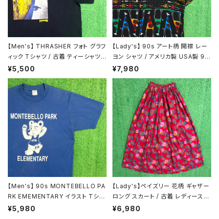
スウェット / パーカー
ニット
【Men's】 THRASHER フォト グラフ
【Lady's】 90s アート柄 開襟 レー
ィック Tシャツ / 古着 ティーシャツ
ヨン シャツ / アメリカ製 USA製 90
ジャケット / アウター
T-Shirt スラッシャー N1468
年代 古着 半袖 レディース 総柄 柄
¥5,500
¥7,980
シャツ N1446
アクセサリー / グッズ
【Men's】 90s MONTEBELLO PA
【Lady's】ペイズリー 花柄 ギャザー
RK EMEMENTARY イラスト Tシャ
ロング スカート / 古着 レディース
ツ / アメリカ製 USA製 カレッジ ティ
総柄 ロングスカート 2179
¥5,980
¥6,980
ーシャツ T-shirt 古着 2169