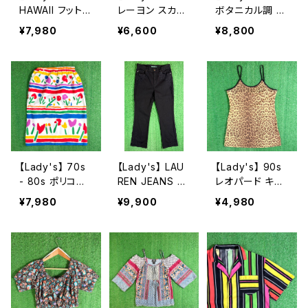
HAWAII フット
レーヨン スカー
ボタニカル調 総
ボール Tシャツ
フ柄 スカート /
柄 ギャザー スカ
¥7,980
¥6,600
¥8,800
/ 80年代 ティー
80年代 古着 レ
ート / 90年代
シャツ T-Short
ディース 総柄 2
古着 レディース
チビ ピチ ミニ
266
2265
レディース N153
6
【Lady's】 70s
【Lady's】 LAU
【Lady's】 90s
- 80s ポリコッ
REN JEANS RA
レオパード キャ
トン 花柄 ボー
LPH LAUREN
ミソール / 90年
¥7,980
¥9,900
¥4,980
ダー スカート /
レースデザイン
代 古着 レディ
アメリカ製 USA
フレアパンツ /
ース ヒョウ柄 豹
製 70年代 80
古着 パンツ フレ
柄 キャミ ワンピ
年代 古着 レデ
ア ラルフローレ
ワンピース N15
ィース 総柄 22
ン レディース N1
73
46
555