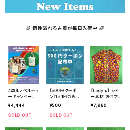
🌈
個性溢れる古着が毎日入荷中
🌈
4周年ノベルティ
【500円クーポ
【Lady's】 シア
ーキャンペーン
ン】1人1回のみご
ー素材 幾何学
開催中！
利用可能！
柄 羽織り シャツ
¥4,444
¥500
¥7,980
/ 古着 半袖 ガ
ウン レディース
SOLD OUT
SOLD OUT
2264