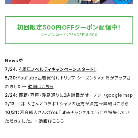
初回限定500円OFFクーポン配信中！
クーポンコード：PEACEFUL500
News🌴
7/24:
4周年ノベルティキャンペーンスタート！
5/30:
YouTube古着買付けトリップ シーズン5 vol.15がアップさ
れました→
動画はこちら
2/24
: 那覇・壺屋・浮島通りに2店舗目がオープン→
google map
2/13
:平井 大さんとコラボTシャツの販売が決定→
詳細はこちら
10/31：
河合郁人さんのYouTubeチャンネルで当店を特集してい
ただきました。→
動画はこちら