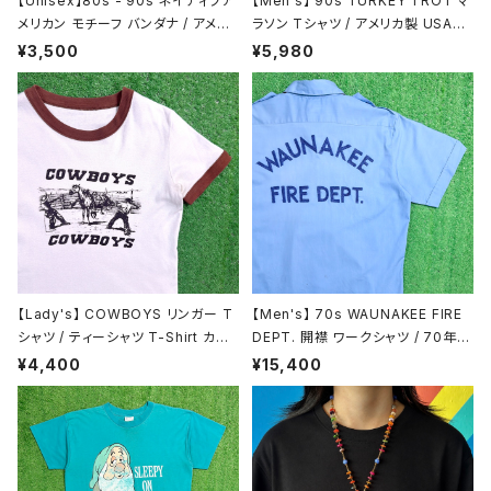
【Unisex】80s - 90s ネイティブア
【Men's】 90s TURKEY TROT マ
メリカン モチーフ バンダナ / アメリ
ラソン Tシャツ / アメリカ製 USA製
カ製 USA製 80年代 90年代 古着
90年代 ティーシャツ T-Shirt 古着
¥3,500
¥5,980
2142
N1466
【Lady's】 COWBOYS リンガー T
【Men's】 70s WAUNAKEE FIRE
シャツ / ティーシャツ T-Shirt カウ
DEPT. 開襟 ワークシャツ / 70年代
ボーイ リンガー リブ 2199
古着 シャツ 半袖 N1484
¥4,400
¥15,400