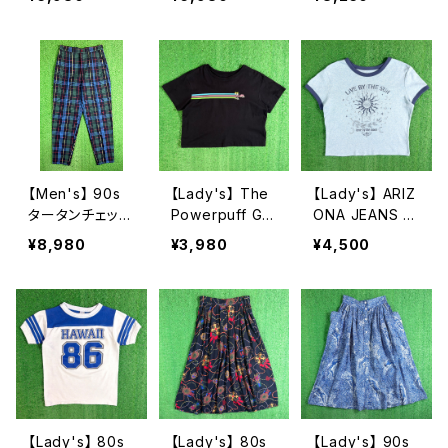
USA製 古着 レ
オフ Tシャツ /
シャツ / 古着 メ
ディース T-Shir
古着 バイク バイ
ンズ ハーレーダ
t ティーシャツ T
カー ティーシャ
ビッドソン ハー
シャツ 総柄 N15
ツ T-Shirt メン
レー ティーシャ
78
ズ ノースリーブ
ツ T-Shirt タン
2257
クトップ 2256
【Men's】 90s
【Lady's】 The
【Lady's】 ARIZ
タータンチェック
Powerpuff Girl
ONA JEANS C
テーパード パン
s Tシャツ / ティ
O サン・ムーン
¥8,980
¥3,980
¥4,500
ツ / 90年代 古
ーシャツ T-Shir
モチーフ リンガ
着 トラウザーパ
t 古着 レディー
ー Tシャツ / テ
ンツ チェックパ
ス パワーパフガ
ィーシャツ T-Sh
ンツ メンズ トラ
ールズ ミニ チビ
irt 古着 ミニ ピ
ッド 2267
ピチ N1580
チ チビ レディー
ス ボヘミアン N
1579
【Lady's】 80s
【Lady's】 80s
【Lady's】 90s