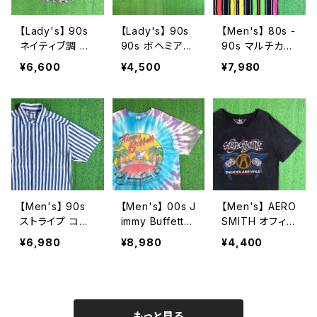
【Lady's】 90s
【Lady's】 90s
【Men's】 80s -
ネイティブ調 幾
90s ボヘミアン
90s マルチカラ
何学柄 ギャザー
パッチワーク柄
ー ストライプ 開
¥6,600
¥4,500
¥7,980
クロップトップス
レース プルオー
襟 シャツ / 80
/ 90年代 半袖
バー トップス /
年代 90年代 半
古着 レディース
90年代 半袖 キ
袖 メンズ カラフ
シャツ 半袖 オル
ャミソール 古着
ル N1577
テガ 2260
レディース 225
9
【Men's】 90s
【Men's】 00s J
【Men's】 AERO
ストライプ コッ
immy Buffett
SMITH オフィシ
トン シャツ / ア
タイダイ ツアー
ャルライセンス
¥6,980
¥8,980
¥4,400
メリカ製 USA製
Tシャツ / ティー
Tシャツ / 古着
90年代 半袖 メ
シャツ T-Shirt
ティーシャツ T-
ンズ 2252
バンド ロック カ
Shirt ロック バ
ントリー 古着 ジ
ンド エアロスミ
ミー・バフェット
ス N1549
もっと見る