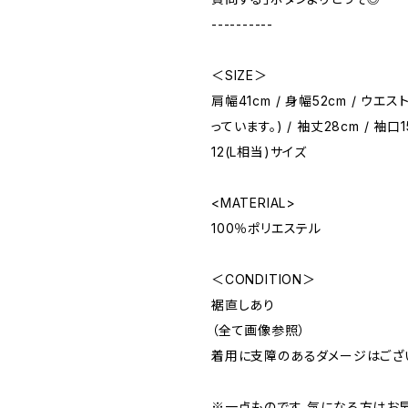
----------
＜SIZE＞
肩幅41cm / 身幅52cm / ウエ
っています。) / 袖丈28cm / 袖口15
12(L相当)サイズ
<MATERIAL>
100％ポリエステル
＜CONDITION＞
裾直しあり
（全て画像参照）
着用に支障のあるダメージはござ
※一点ものです。気になる方はお