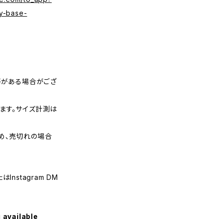
y-base-
等がある場合がござ
ます。サイズ計測は
め、売切れの場合
nstagram DM
 available