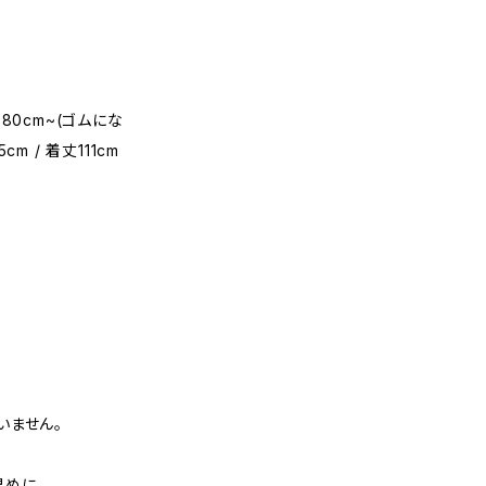
スト80cm~(ゴムにな
cm / 着丈111cm
いません。
早めに。