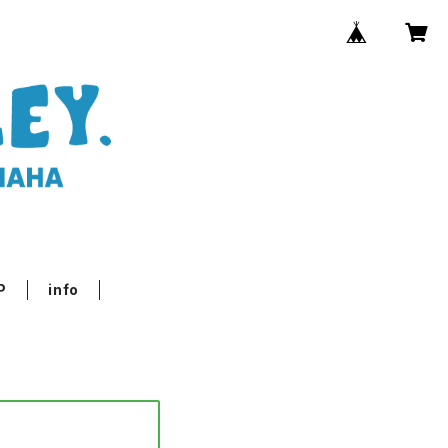
P
info