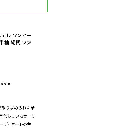
エステル ワンピー
 半袖 総柄 ワン
lable
が散りばめられた華
年代らしいカラーリ
ーディネートの主