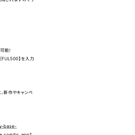
可能！
FUL500】を入力
くと、新作やキャンペ
y-base-
se.com/to_app?