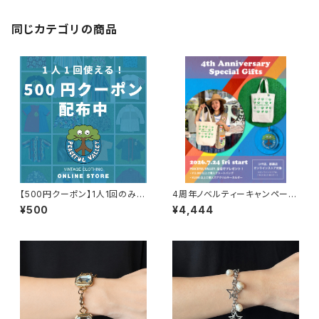
ンテージ 古着 大人古着
同じカテゴリの商品
【500円クーポン】1人1回のみご
4周年ノベルティーキャンペーン
利用可能！
開催中！
¥500
¥4,444