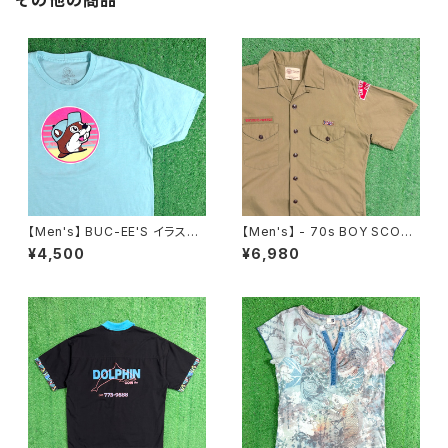
その他の商品
【Men's】 BUC-EE'S イラスト
【Men's】 - 70s BOY SCOU
Tシャツ / バッキーズ ティーシャ
T OF AMERICA 開襟 シャツ /
¥4,500
¥6,980
ツ T-Shirt 古着 2274
70年代 シャツ 半袖 古着 メン
ズ オープンカラー ボーイスカウ
ト 2197