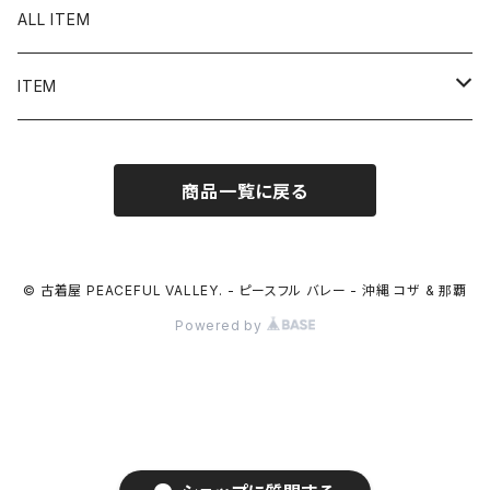
ALL ITEM
ITEM
Tシャツ
商品一覧に戻る
シャツ／ブラウス
半袖シャツ / ブラウス
タンクトップ
© 古着屋 PEACEFUL VALLEY. - ピースフル バレー - 沖縄 コザ & 那覇
Powered by
長袖シャツ / ブラウス
ベスト
トップス
ボトムス