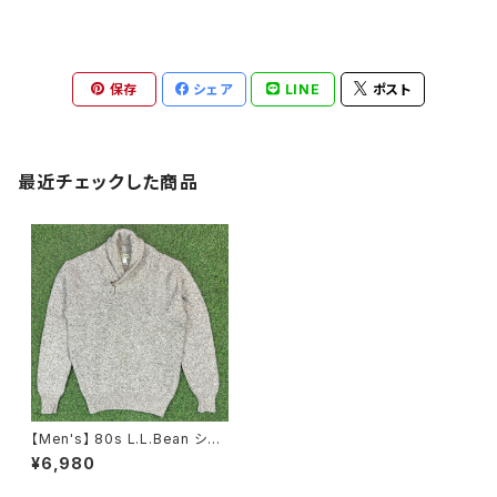
保存
シェア
LINE
ポスト
最近チェックした商品
【Men's】 80s L.L.Bean ショ
ールカラー ニット セーター / M
¥6,980
ade In USA アメリカ製 エルエ
ルビーン 80年代 Vintage ヴィ