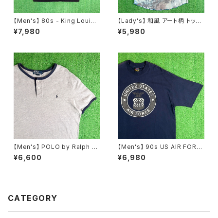
【Men's】 80s - King Louie
【Lady's】 和風 アート柄 トップ
DOLPHIN 開襟 ボーリングシャ
ス / アメリカ製 USA製 古着 レ
¥7,980
¥5,980
ツ / アメリカ製 USA製 80年代
ディース T-Shirt ティーシャツ
シャツ 半袖 古着 メンズ N1232
Tシャツ 総柄 N1578
【Men's】 POLO by Ralph La
【Men's】 90s US AIR FORC
uren 鹿の子素材 ヘンリーネッ
E リフレクター プリント Tシャツ
¥6,600
¥6,980
ク トップス / ラルフローレン ポ
/ アメリカ製 USA製 90年代 U
ロ メンズ ティーシャツ T-Shirt
SAF ティーシャツ T-Shirt N15
古着 メンズ 半袖 2268
84
CATEGORY