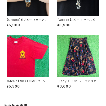
【Unisex】ビジュー チェーン ブ
【Unisex】スター × パールビー
レスレット / 古着 アクセサリー
ズ チャーム チェーン ブレスレッ
¥5,980
¥5,980
N0737
ト / 古着 アクセサリー N1109
【Men's】 90s USMC プリント
【Lady's】 80s レーヨン スカ
Tシャツ / アメリカ製 USA製 9
ーフ柄 スカート / 80年代 古着
¥5,500
¥6,600
0年代 ティーシャツ T-Shirt 古
レディース 総柄 2266
着 N0359