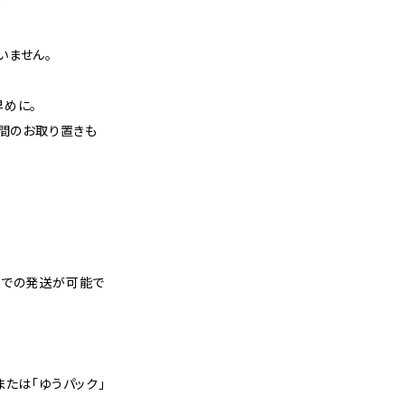
り
いません。
早めに。
週間のお取り置きも
スでの発送が可能で
または「ゆうパック」