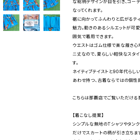
な総柄デザインが目を引き、コー
なってくれます。
裾に向かってふんわりと広がるテ
魅力。動きのあるシルエットが可愛
囲気で着用できます。
ウエストはゴム仕様で楽な履き心
ニ丈なので、夏らしい軽快なスタ
す。
ネイティブテイストと90年代らし
あわせ持つ、古着ならではの個性
こちらは那覇店でご覧いただける
【着こなし提案】
シンプルな無地のTシャツやタンク
だけでスカートの柄が引き立ちます