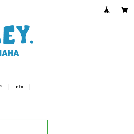
P
info