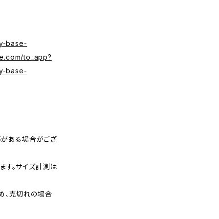
y-base-
se.com/to_app?
y-base-
等がある場合がござ
ます。サイズ計測は
め、売切れの場合