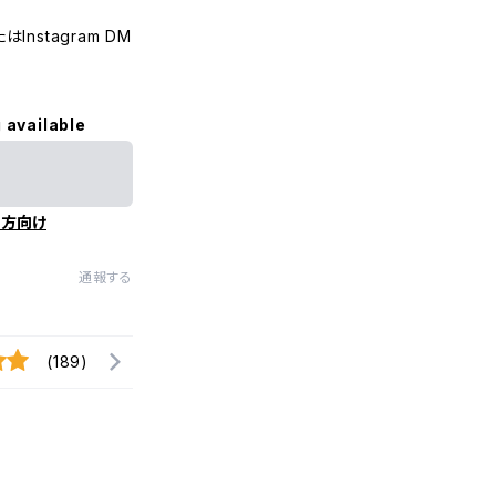
nstagram DM
 available
の方向け
通報する
(189)