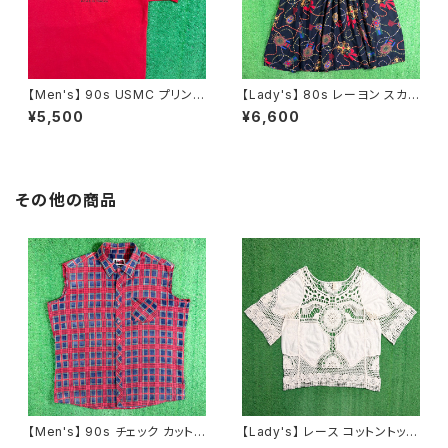
【Men's】 90s USMC プリント
【Lady's】 80s レーヨン スカ
Tシャツ / アメリカ製 USA製 9
ーフ柄 スカート / 80年代 古着
¥5,500
¥6,600
0年代 ティーシャツ T-Shirt 古
レディース 総柄 2266
着 N0359
その他の商品
【Men's】 90s チェック カットオ
【Lady's】 レース コットントップ
フ フランネル ノースリーブ シャ
ス / 古着 レディース 半袖 N148