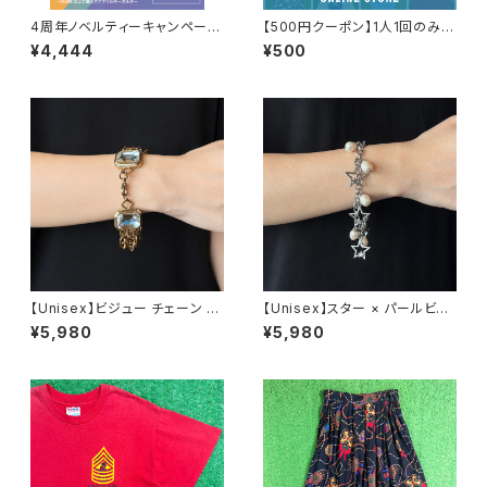
4周年ノベルティーキャンペーン
【500円クーポン】1人1回のみご
開催中！
利用可能！
¥4,444
¥500
【Unisex】ビジュー チェーン ブ
【Unisex】スター × パールビー
レスレット / 古着 アクセサリー
ズ チャーム チェーン ブレスレッ
¥5,980
¥5,980
N0737
ト / 古着 アクセサリー N1109