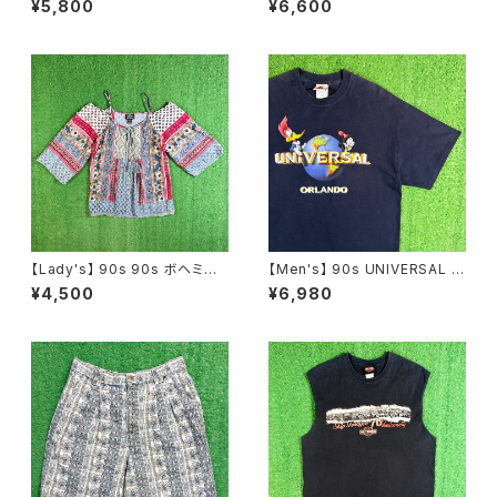
¥5,800
¥6,600
ツ / 90年代 ベスト 古着 ネルシ
8
ャツ メンズ N1576
【Lady's】 90s 90s ボヘミア
【Men's】 90s UNIVERSAL S
ン パッチワーク柄 レース プルオ
TUDIO ロゴ Tシャツ / 90年代
¥4,500
¥6,980
ーバー トップス / 90年代 半袖
ティーシャツ T-Shirt 古着 ウッ
キャミソール 古着 レディース 2
ディー・ウッドペッカー チリー・
259
ウィリー 2276