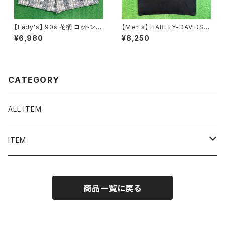
【Lady's】 90s 花柄 コットン
【Men's】 HARLEY-DAVIDSO
ショート パンツ / アメリカ製 US
N ノースリーブ Tシャツ / 古着
¥6,980
¥8,250
A製 90年代 古着 ハーフパンツ
メンズ ハーレーダビッドソン ハ
ハーパン ショーパン 総柄 2235
ーレー ティーシャツ T-Shirt タ
ンクトップ 2256
CATEGORY
ALL ITEM
ITEM
Tシャツ
商品一覧に戻る
シャツ／ブラウス