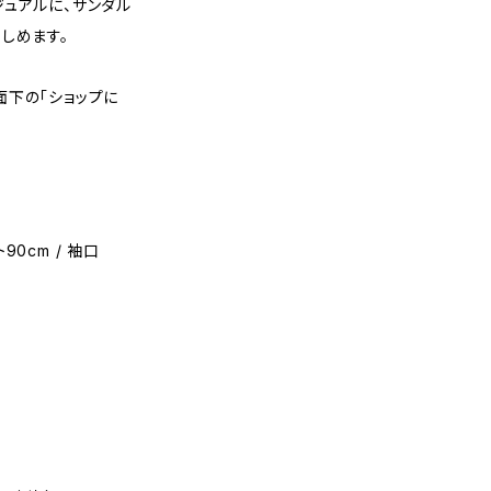
ュアルに、サンダル
しめます。
面下の「ショップに
ト90cm / 袖口