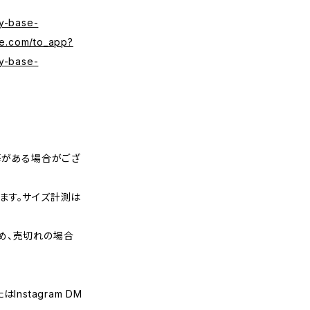
y-base-
se.com/to_app?
y-base-
等がある場合がござ
ます。サイズ計測は
め、売切れの場合
nstagram DM