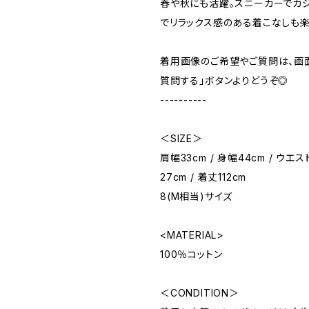
春や秋にも活躍。スニーカーでカジ
でリラックス感のある着こなしも楽
着用画像のご希望やご質問は、画
質問する」ボタンよりどうぞ◎
----------
＜SIZE＞
肩幅33cm / 身幅44cm / ウエス
27cm / 着丈112cm
8(M相当)サイズ
<MATERIAL>
100％コットン
＜CONDITION＞