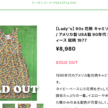
クーポンコード：PEACEFUL500
【Lady's】 90s 花柄 キャ
/ アメリカ製 USA製 90年代
ィース 総柄 1977
¥8,980
SOLD OUT
1990年代のアメリカ製花柄キャ
す。
ネイビーベースに小花柄をぎっし
囲気たっぷりの一着。イエローや
た暖かみのある配色が可愛らしく、