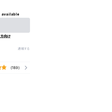
 available
の方向け
通報する
(189)