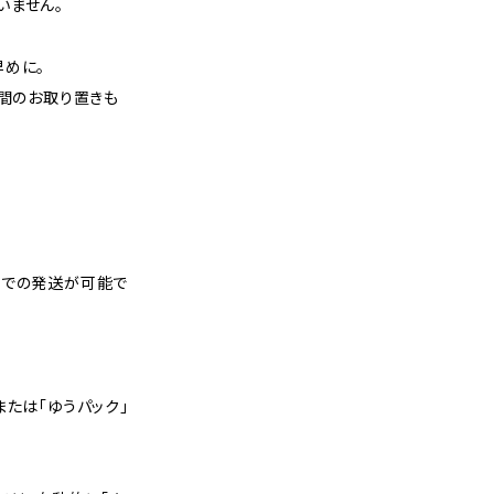
いません。
早めに。
週間のお取り置きも
スでの発送が可能で
または「ゆうパック」