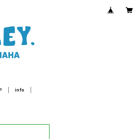
P
info