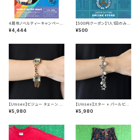
4周年ノベルティーキャンペーン
【500円クーポン】1人1回のみご
開催中！
利用可能！
¥4,444
¥500
【Unisex】ビジュー チェーン ブ
【Unisex】スター × パールビー
レスレット / 古着 アクセサリー
ズ チャーム チェーン ブレスレッ
¥5,980
¥5,980
N0737
ト / 古着 アクセサリー N1109