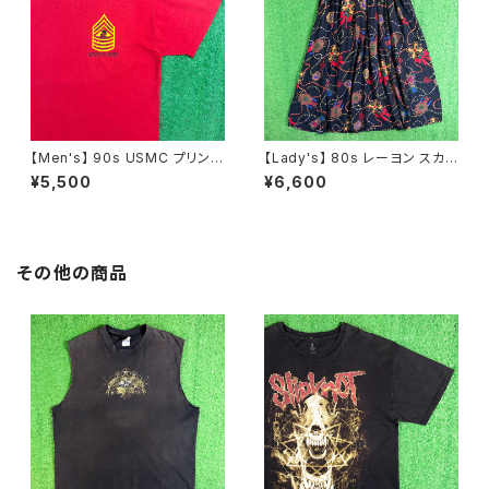
【Men's】 90s USMC プリント
【Lady's】 80s レーヨン スカ
Tシャツ / アメリカ製 USA製 9
ーフ柄 スカート / 80年代 古着
¥5,500
¥6,600
0年代 ティーシャツ T-Shirt 古
レディース 総柄 2266
着 N0359
その他の商品