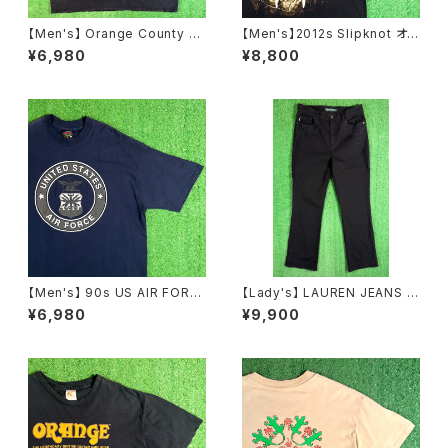
【Men's】 Orange County C
【Men's】2012s Slipknot オフ
hoppers カットオフ Tシャツ /
ィシャル Tシャツ / 古着 バンド
¥6,980
¥8,800
古着 バイク バイカー ティーシャ
ロック ティーシャツ T-Shirt ス
ツ T-Shirt メンズ ノースリーブ
リップノット 2277
2257
【Men's】 90s US AIR FORC
【Lady's】 LAUREN JEANS R
E リフレクター プリント Tシャツ
ALPH LAUREN レースデザイ
¥6,980
¥9,900
/ アメリカ製 USA製 90年代 U
ン フレアパンツ / 古着 パンツ フ
SAF ティーシャツ T-Shirt N15
レア ラルフローレン レディース
84
N1555