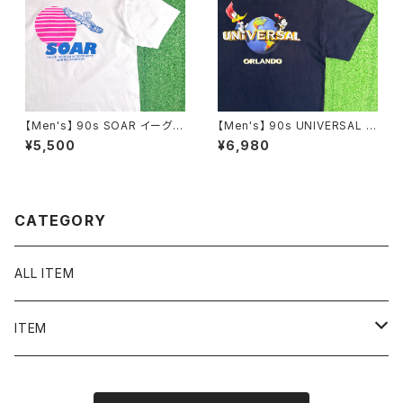
【Men's】 90s SOAR イーグル
【Men's】 90s UNIVERSAL S
イラスト Tシャツ / アメリカ製 U
TUDIO ロゴ Tシャツ / 90年代
¥5,500
¥6,980
SA製 90年代 ティーシャツ T-
ティーシャツ T-Shirt 古着 ウッ
Shirt 古着 2270
ディー・ウッドペッカー チリー・
ウィリー 2276
CATEGORY
ALL ITEM
ITEM
Tシャツ