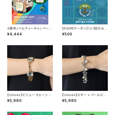
4周年ノベルティーキャンペーン
【500円クーポン】1人1回のみご
開催中！
利用可能！
¥4,444
¥500
【Unisex】ビジュー チェーン ブ
【Unisex】スター × パールビー
レスレット / 古着 アクセサリー
ズ チャーム チェーン ブレスレッ
¥5,980
¥5,980
N0737
ト / 古着 アクセサリー N1109