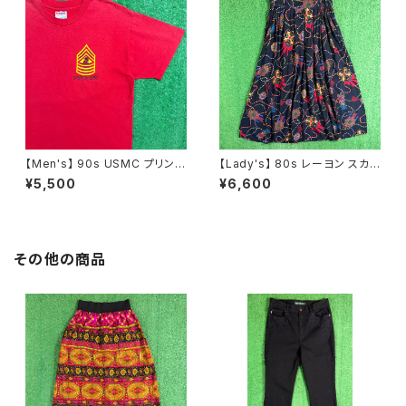
【Men's】 90s USMC プリント
【Lady's】 80s レーヨン スカ
Tシャツ / アメリカ製 USA製 9
ーフ柄 スカート / 80年代 古着
¥5,500
¥6,600
0年代 ティーシャツ T-Shirt 古
レディース 総柄 2266
着 N0359
その他の商品