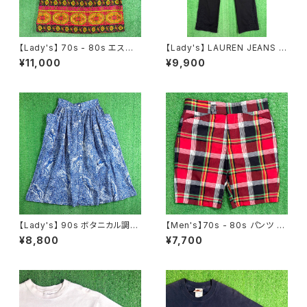
【Lady's】 70s - 80s エスニッ
【Lady's】 LAUREN JEANS R
ク柄 スカート / 70年代 80年代
ALPH LAUREN レースデザイ
¥11,000
¥9,900
総柄 古着 レディース N1546
ン フレアパンツ / 古着 パンツ フ
レア ラルフローレン レディース
N1555
【Lady's】 90s ボタニカル調
【Men's】70s - 80s パンツ /
総柄 ギャザー スカート / 90年
ショーパン N1553
¥8,800
¥7,700
代 古着 レディース 2265