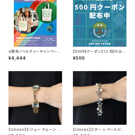
4周年ノベルティーキャンペーン
【500円クーポン】1人1回のみご
開催中！
利用可能！
¥4,444
¥500
【Unisex】ビジュー チェーン ブ
【Unisex】スター × パールビー
レスレット / 古着 アクセサリー
ズ チャーム チェーン ブレスレッ