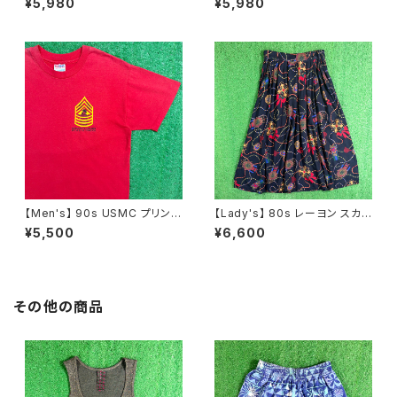
¥5,980
¥5,980
N0737
ト / 古着 アクセサリー N1109
【Men's】 90s USMC プリント
【Lady's】 80s レーヨン スカ
Tシャツ / アメリカ製 USA製 9
ーフ柄 スカート / 80年代 古着
¥5,500
¥6,600
0年代 ティーシャツ T-Shirt 古
レディース 総柄 2266
着 N0359
その他の商品