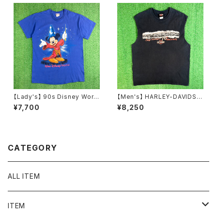
【Lady's】 90s Disney World
【Men's】 HARLEY-DAVIDSO
Mickey Tシャツ ワンピース /
N ノースリーブ Tシャツ / 古着
¥7,700
¥8,250
アメリカ製 USA製 90年代 ティ
メンズ ハーレーダビッドソン ハ
ーシャツ T-Shirt ワンピ 古着
ーレー ティーシャツ T-Shirt タ
レディース ファンタジア ミッキ
ンクトップ 2256
ー N1556
CATEGORY
ALL ITEM
ITEM