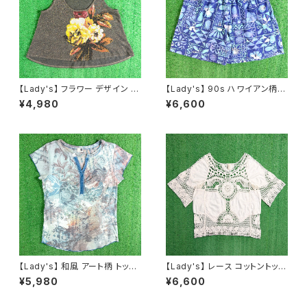
【Lady's】 フラワー デザイン ラ
【Lady's】 90s ハワイアン柄
メ入り タンクトップ / アメリカ製
ショートパンツ / 90年代 ハーフ
¥4,980
¥6,600
USA製 古着 レディース キャミ
パンツ ハーパン ショーパン イ
ソール トップス ノースリーブ 22
ージー レディース 2258
63
【Lady's】 和風 アート柄 トップ
【Lady's】 レース コットントップ
ス / アメリカ製 USA製 古着 レ
ス / 古着 レディース 半袖 N148
¥5,980
¥6,600
ディース T-Shirt ティーシャツ
8
Tシャツ 総柄 N1578