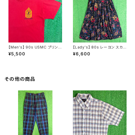
【Men's】 90s USMC プリント
【Lady's】 80s レーヨン スカ
Tシャツ / アメリカ製 USA製 9
ーフ柄 スカート / 80年代 古着
¥5,500
¥6,600
0年代 ティーシャツ T-Shirt 古
レディース 総柄 2266
着 N0359
その他の商品