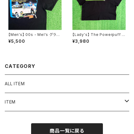
【Men's】 00s - Mel's グラフ
【Lady's】 The Powerpuff G
ィック Tシャツ / ティーシャツ T
irls Tシャツ / ティーシャツ T-S
¥5,500
¥3,980
-Shirt 古着 レストラン Americ
hirt 古着 レディース パワーパフ
an Graffiti 2272
ガールズ ミニ チビ ピチ N1580
CATEGORY
ALL ITEM
ITEM
Tシャツ
商品一覧に戻る