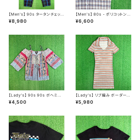
【Men's】 90s タータンチェック
【Men's】 80s - ポリコットン
テーパード パンツ / 90年代 古
チェック シャツ / 80年代 古着
¥8,980
¥6,600
着 トラウザーパンツ チェックパ
半袖 メンズ 2280
ンツ メンズ トラッド 2267
【Lady's】 90s 90s ボヘミア
【Lady's】 リブ編み ボーダー
ン パッチワーク柄 レース プルオ
スキッパー ワンピース / 古着 ワ
¥4,500
¥5,980
ーバー トップス / 90年代 半袖
ンピ 半袖 2262
キャミソール 古着 レディース 2
259