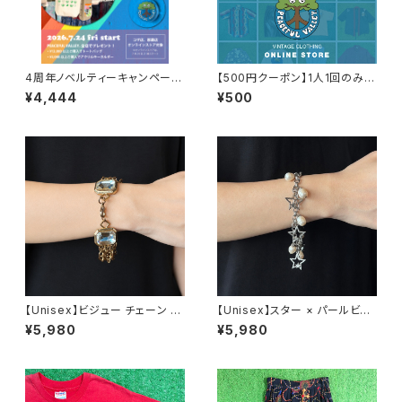
4周年ノベルティーキャンペーン
【500円クーポン】1人1回のみご
開催中！
利用可能！
¥4,444
¥500
【Unisex】ビジュー チェーン ブ
【Unisex】スター × パールビー
レスレット / 古着 アクセサリー
ズ チャーム チェーン ブレスレッ
¥5,980
¥5,980
N0737
ト / 古着 アクセサリー N1109