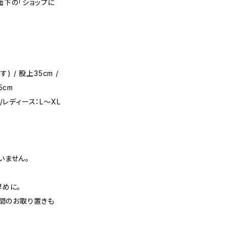
面下の「ショップに
 / 股上35cm /
5cm
レディース：L〜XL
いません。
早めに。
週間のお取り置きも