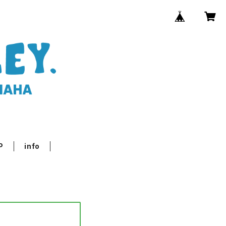
P
info