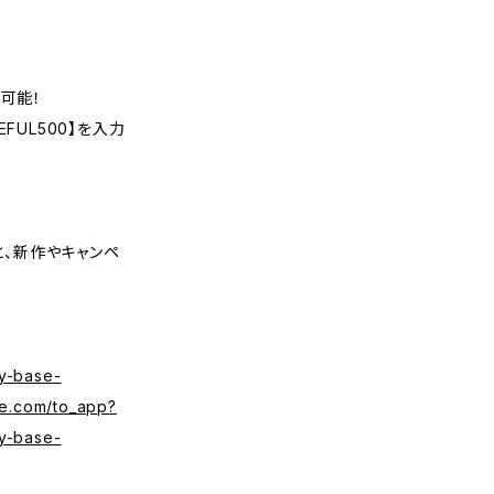
可能！
FUL500】を入力
くと、新作やキャンペ
y-base-
se.com/to_app?
y-base-