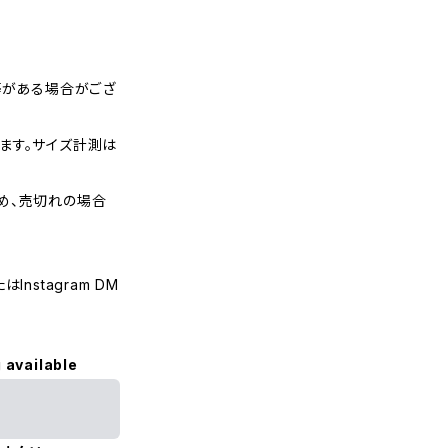
等がある場合がござ
ます。サイズ計測は
め、売切れの場合
nstagram DM
 available