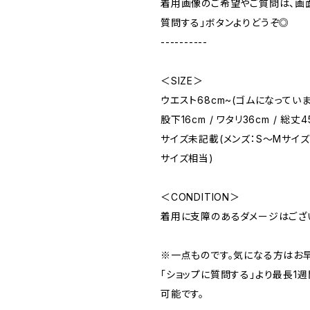
着用画像のご希望やご質問は、画
質問する」ボタンよりどうぞ◎
----------
＜SIZE＞
ウエスト68cm~(ゴムになっています)
股下16cm / ワタリ36cm / 総丈4
サイズ未記載(メンズ：S〜Mサイズ/
サイズ相当)
＜CONDITION＞
着用に支障のあるダメージはござ
※一点ものです。気になる方はお
「ショップに質問する」より最長1
可能です。