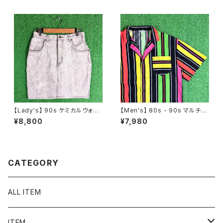
【Lady's】 90s ケミカルウォッ
【Men's】 80s - 90s マルチカ
シュ デニム ミニ スカート / 90
ラー ストライプ 開襟 シャツ / 8
¥8,800
¥7,980
年代 古着 レディース N1586
0年代 90年代 半袖 メンズ カラ
フル N1577
CATEGORY
ALL ITEM
ITEM