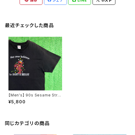
保存
シェア
LINE
ポスト
最近チェックした商品
【Men's】 90s Sesame Stre
et Elmo Tシャツ / 90年代 テ
¥5,800
ィーシャツ T-Shirt エルモ holi
day 古着 1965
同じカテゴリの商品