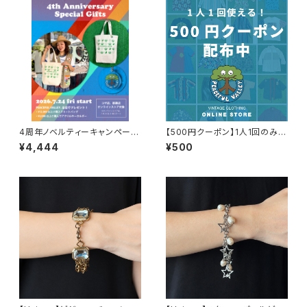
4周年ノベルティーキャンペーン
【500円クーポン】1人1回のみご
開催中！
利用可能！
¥4,444
¥500