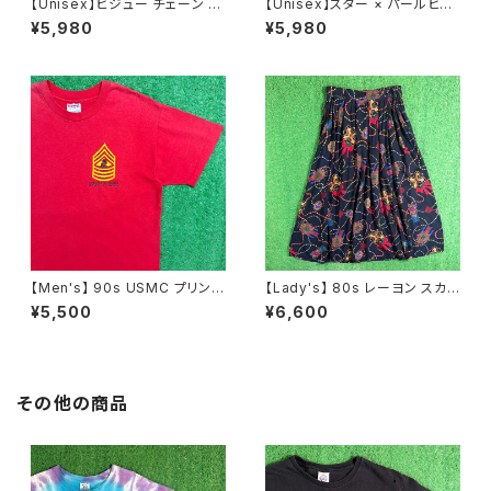
【Unisex】ビジュー チェーン ブ
【Unisex】スター × パールビー
レスレット / 古着 アクセサリー
ズ チャーム チェーン ブレスレッ
¥5,980
¥5,980
N0737
ト / 古着 アクセサリー N1109
【Men's】 90s USMC プリント
【Lady's】 80s レーヨン スカ
Tシャツ / アメリカ製 USA製 9
ーフ柄 スカート / 80年代 古着
¥5,500
¥6,600
0年代 ティーシャツ T-Shirt 古
レディース 総柄 2266
着 N0359
その他の商品