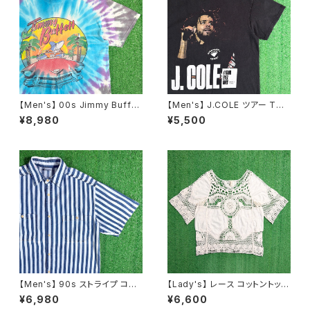
【Men's】 00s Jimmy Buffet
【Men's】 J.COLE ツアー Tシ
t タイダイ ツアー Tシャツ / ティ
ャツ / 古着 ティーシャツ T-Shir
¥8,980
¥5,500
ーシャツ T-Shirt バンド ロック
t ラップ ヒップホップ N1551
カントリー 古着 ジミー・バフェッ
ト N1575
【Men's】 90s ストライプ コット
【Lady's】 レース コットントップ
ン シャツ / アメリカ製 USA製 9
ス / 古着 レディース 半袖 N148
¥6,980
¥6,600
0年代 半袖 メンズ 2252
8