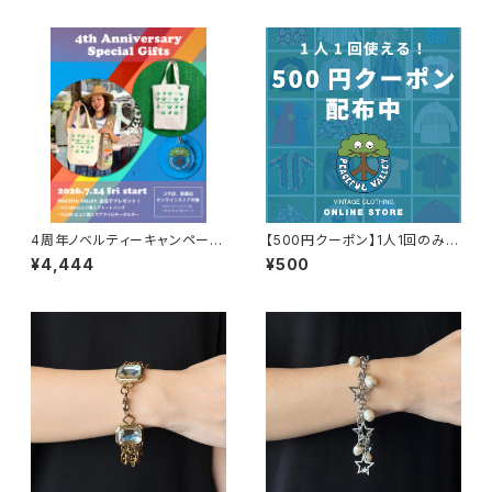
4周年ノベルティーキャンペーン
【500円クーポン】1人1回のみご
開催中！
利用可能！
¥4,444
¥500