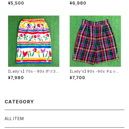
イラスト Tシャツ / アメリカ製 U
TUDIO ロゴ Tシャツ / 90年代
¥5,500
¥6,980
SA製 90年代 ティーシャツ T-
ティーシャツ T-Shirt 古着 ウッ
Shirt 古着 2270
ディー・ウッドペッカー チリー・
ウィリー 2276
【Lady's】 70s - 80s ポリコッ
【Lady's】 80s -90s チェック
トン 花柄 ボーダー スカート /
ショートパンツ / 80年代 90年
¥7,980
¥7,700
アメリカ製 USA製 70年代 80
代 古着 レディース ハーパン ハ
年代 古着 レディース 総柄 224
ーフパンツ ショーパン レディー
6
ス 2234
CATEGORY
ALL ITEM