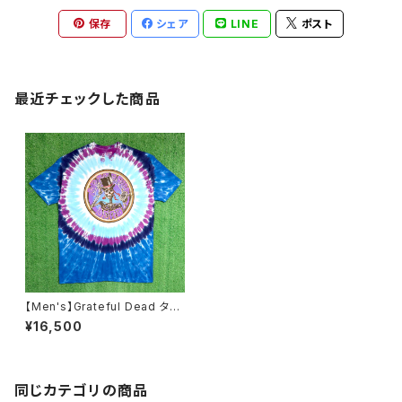
保存
シェア
LINE
ポスト
最近チェックした商品
【Men's】Grateful Dead タイ
ダイ Tシャツ / グレートフルデッ
¥16,500
ド ティーシャツ T-Shirt 古着 バ
ンド ロック N1193
同じカテゴリの商品