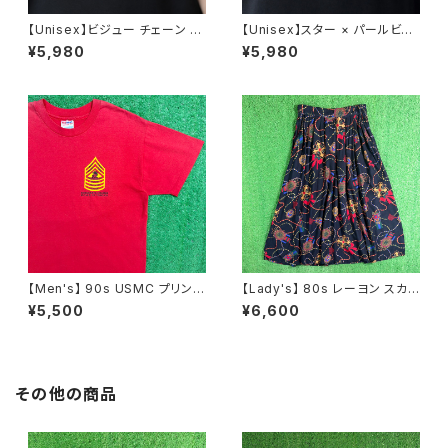
【Unisex】ビジュー チェーン ブ
【Unisex】スター × パールビー
レスレット / 古着 アクセサリー
ズ チャーム チェーン ブレスレッ
¥5,980
¥5,980
N0737
ト / 古着 アクセサリー N1109
【Men's】 90s USMC プリント
【Lady's】 80s レーヨン スカ
Tシャツ / アメリカ製 USA製 9
ーフ柄 スカート / 80年代 古着
¥5,500
¥6,600
0年代 ティーシャツ T-Shirt 古
レディース 総柄 2266
着 N0359
その他の商品