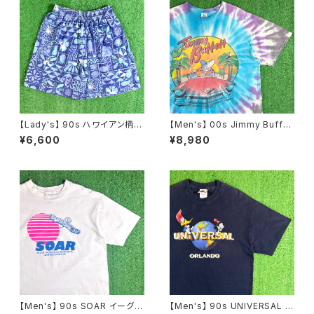
【Lady's】 90s ハワイアン柄
【Men's】 00s Jimmy Buffet
ショートパンツ / 90年代 ハーフ
t タイダイ ツアー Tシャツ / ティ
¥6,600
¥8,980
パンツ ハーパン ショーパン イ
ーシャツ T-Shirt バンド ロック
ージー レディース 2258
カントリー 古着 ジミー・バフェッ
ト N1575
【Men's】 90s SOAR イーグル
【Men's】 90s UNIVERSAL S