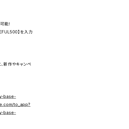
可能！
FUL500】を入力
くと、新作やキャンペ
y-base-
se.com/to_app?
y-base-