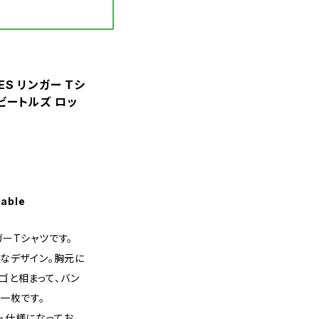
TLES リンガー Tシ
t ビートルズ ロッ
lable
ンガーTシャツです。
なデザイン。胸元に
ロゴと相まって、バン
一枚です。
ー仕様になってお