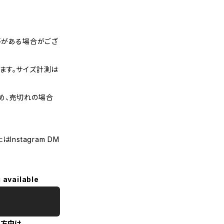
等がある場合がござ
ます。サイズ計測は
め、売切れの場合
nstagram DM
 available
の方向け