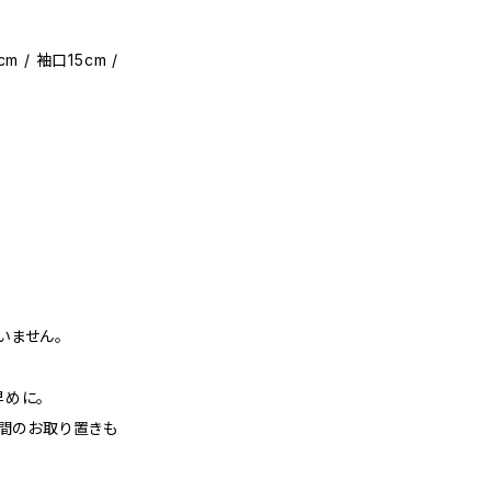
m / 袖口15cm /
いません。
早めに。
週間のお取り置きも