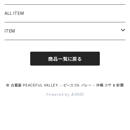
ALL ITEM
ITEM
Tシャツ
商品一覧に戻る
シャツ／ブラウス
半袖シャツ / ブラウス
タンクトップ
© 古着屋 PEACEFUL VALLEY. - ピースフル バレー - 沖縄 コザ & 那覇
Powered by
長袖シャツ / ブラウス
ベスト
トップス