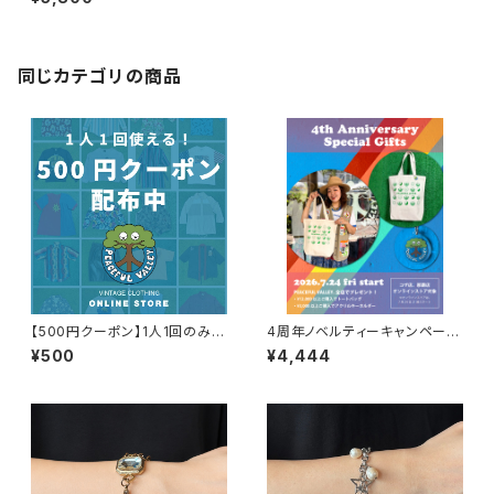
シャツ / アメリカ製 USA製 90
年代 ティーシャツ T-Shirt ネイ
ティブ 古着 N1189
同じカテゴリの商品
【500円クーポン】1人1回のみご
4周年ノベルティーキャンペーン
利用可能！
開催中！
¥500
¥4,444