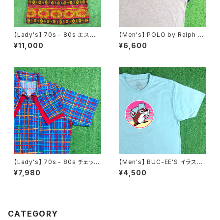
【Lady's】 70s - 80s エスニッ
【Men's】 POLO by Ralph La
ク柄 スカート / 70年代 80年代
uren 鹿の子素材 ヘンリーネッ
¥11,000
¥6,600
総柄 古着 レディース N1546
ク トップス / ラルフローレン ポ
ロ メンズ ティーシャツ T-Shirt
古着 メンズ 半袖 2268
【Lady's】 70s - 80s チェック
【Men's】 BUC-EE'S イラスト
ウエスタン デザイン シャツ / 7
Tシャツ / バッキーズ ティーシャ
¥7,980
¥4,500
0年代 80年代 古着 レディース
ツ T-Shirt 古着 2274
半袖 N1243
CATEGORY