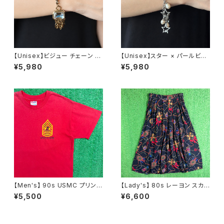
【Unisex】ビジュー チェーン ブ
【Unisex】スター × パールビー
レスレット / 古着 アクセサリー
ズ チャーム チェーン ブレスレッ
¥5,980
¥5,980
N0737
ト / 古着 アクセサリー N1109
【Men's】 90s USMC プリント
【Lady's】 80s レーヨン スカ
Tシャツ / アメリカ製 USA製 9
ーフ柄 スカート / 80年代 古着
¥5,500
¥6,600
0年代 ティーシャツ T-Shirt 古
レディース 総柄 2266
着 N0359