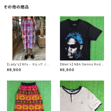
その他の商品
【Lady's】 80s - チェック ノー
【Men's】 NBA Dennis Rodm
カラー シャツ ワンピース / アメ
an オフィシャル Tシャツ / ティ
¥8,800
¥6,600
リカ製 USA製 80年代 古着 レ
ーシャツ T-Shirt 古着 ロッドマ
ディース ワンピN1475
ン 2278