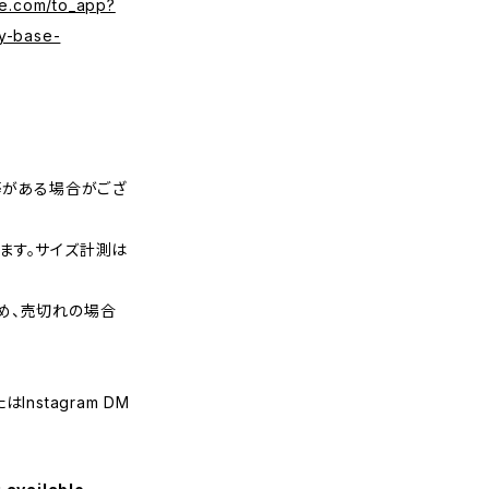
se.com/to_app?
y-base-
等がある場合がござ
ます。サイズ計測は
め、売切れの場合
nstagram DM