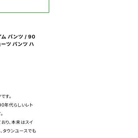
イム パンツ / 90
ョーツ パンツ ハ
ツです。
90年代らしいレト
。
ており、本来はスイ
、タウンユースでも