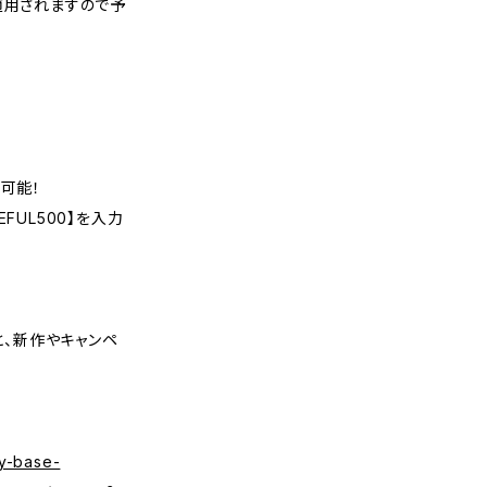
適用されますので予
可能！
FUL500】を入力
くと、新作やキャンペ
y-base-