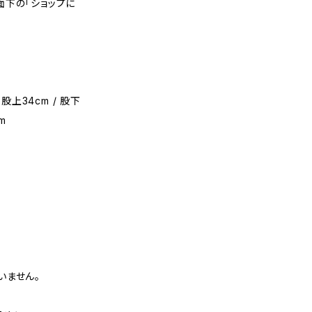
面下の「ショップに
股上34cm / 股下
cm
いません。