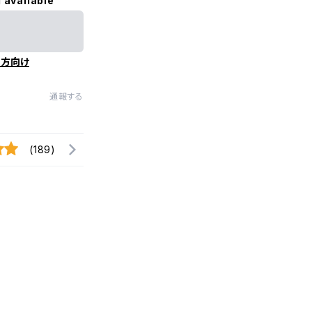
 available
の方向け
通報する
(189)