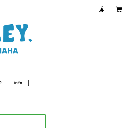
P
info