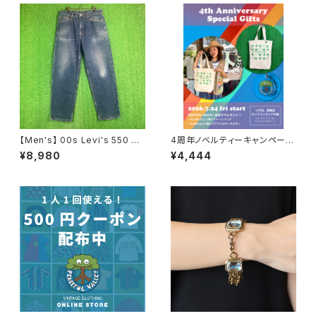
【Men's】 00s Levi's 550 デ
4周年ノベルティーキャンペーン
ニムパンツ / 古着 リーバイス ジ
開催中！
¥8,980
¥4,444
ーンズ ジーパン メンズ デニム
パンツ N0657