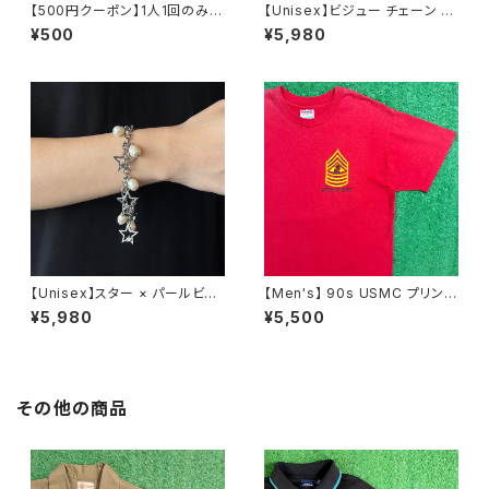
【500円クーポン】1人1回のみご
【Unisex】ビジュー チェーン ブ
利用可能！
レスレット / 古着 アクセサリー
¥500
¥5,980
N0737
【Unisex】スター × パールビー
【Men's】 90s USMC プリント
ズ チャーム チェーン ブレスレッ
Tシャツ / アメリカ製 USA製 9
¥5,980
¥5,500
ト / 古着 アクセサリー N1109
0年代 ティーシャツ T-Shirt 古
着 N0359
その他の商品