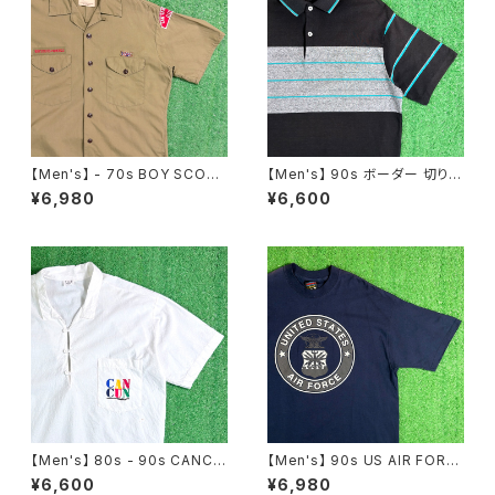
【Men's】 - 70s BOY SCOU
【Men's】 90s ボーダー 切り替
T OF AMERICA 開襟 シャツ /
え ポロシャツ / アメリカ製 USA
¥6,980
¥6,600
70年代 シャツ 半袖 古着 メン
製 90年代 半袖 メンズ トップス
ズ オープンカラー ボーイスカウ
2291
ト 2197
【Men's】 80s - 90s CANCU
【Men's】 90s US AIR FORC
N プルオーバー シャツ / 80年
E リフレクター プリント Tシャツ
¥6,600
¥6,980
代 90年代 古着 メンズ 半袖 ト
/ アメリカ製 USA製 90年代 U