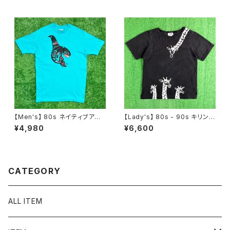
ップス N1589
SAF ティーシャツ T-Shirt N15
84
【Men's】 80s ネイティブアメリ
【Lady's】 80s - 90s キリン
カン モチーフ イラスト Tシャツ
イラスト リブ編み Tシャツ / 80
¥4,980
¥6,600
/ アメリカ製 USA製 シングルス
年代 90年代 ティーシャツ T-S
テッチ グリーン 80年代 Tシャ
hirt トップス レディース N1600
ツ ティーシャツ ネイティブ 古着
N1616
CATEGORY
ALL ITEM