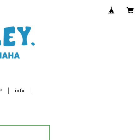
P
info