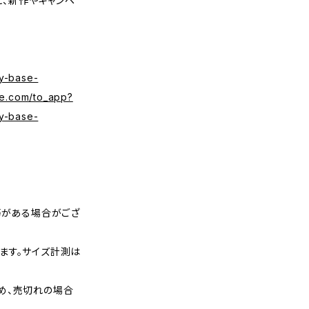
くと、新作やキャンペ
y-base-
se.com/to_app?
y-base-
等がある場合がござ
ます。サイズ計測は
め、売切れの場合