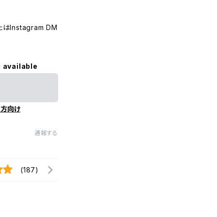
nstagram DM
 available
の方向け
通報する
(187)