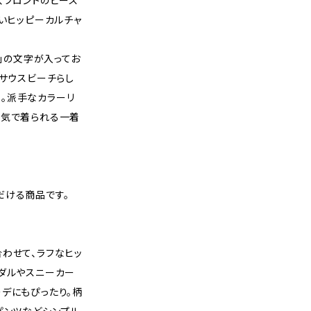
、フロントのピース
しいヒッピーカルチャ
ACH」の文字が入ってお
のサウスビーチらし
。派手なカラーリ
囲気で着られる一着
だける商品です。
わせて、ラフなヒッ
ンダルやスニーカー
デにもぴったり。柄