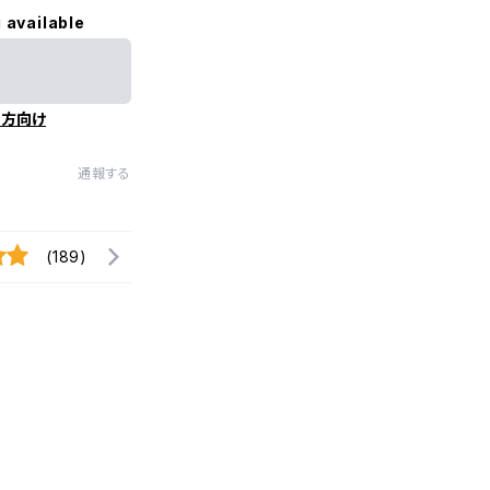
 available
の方向け
通報する
(189)