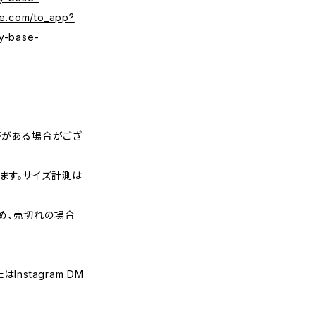
se.com/to_app?
y-base-
等がある場合がござ
ます。サイズ計測は
め、売切れの場合
nstagram DM