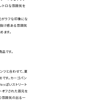
いレトロな雰囲気を
元がラフな印象にな
で抜け感ある雰囲気
めます。
商品です。
ンツと合わせて、夏
めです。カーゴパン
0sっぽいストリート
トオフされた首元を
なり雰囲気の出る一