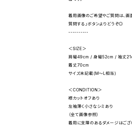
着用画像のご希望やご質問は、画
質問する」ボタンよりどうぞ◎
----------
＜SIZE＞
肩幅49cm / 身幅52cm / 袖丈21c
着丈70cm
サイズ未記載(M～L相当)
＜CONDITION＞
襟カットオフあり
左袖薄く小さなシミあり
（全て画像参照）
着用に支障のあるダメージはござ