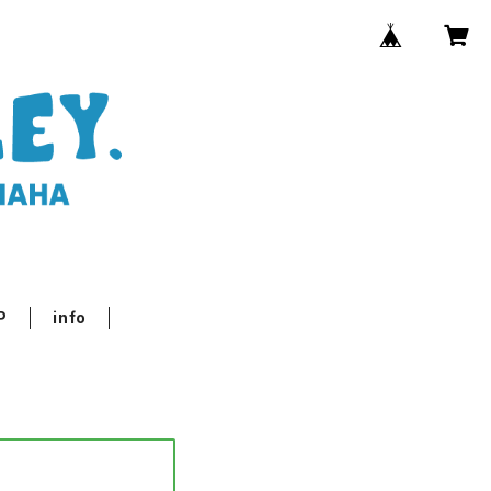
P
info