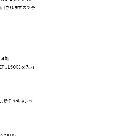
適用されますので予
可能！
FUL500】を入力
くと、新作やキャンペ
y-base-