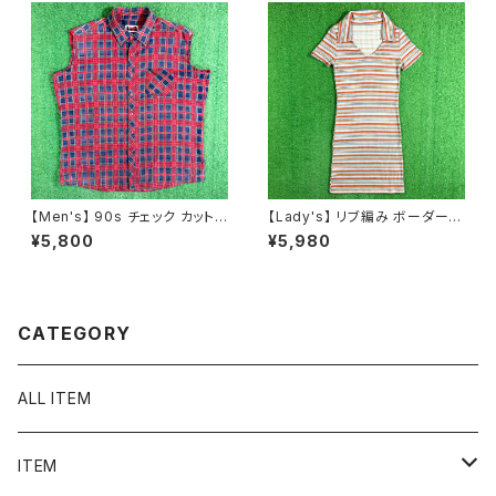
【Men's】 90s チェック カットオ
【Lady's】 リブ編み ボーダー
フ フランネル ノースリーブ シャ
スキッパー ワンピース / 古着 ワ
¥5,800
¥5,980
ツ / 90年代 ベスト 古着 ネルシ
ンピ 半袖 2262
ャツ メンズ N1576
CATEGORY
ALL ITEM
ITEM