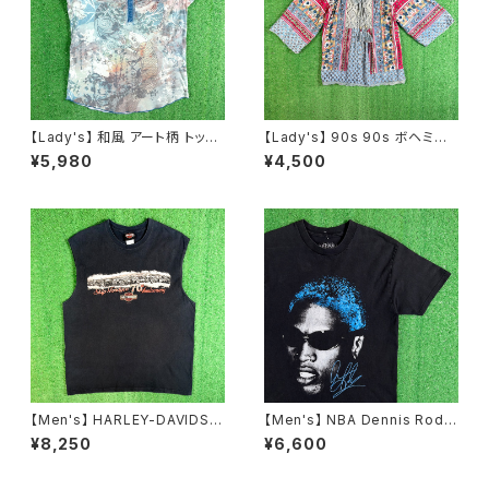
【Lady's】 和風 アート柄 トップ
【Lady's】 90s 90s ボヘミア
ス / アメリカ製 USA製 古着 レ
ン パッチワーク柄 レース プルオ
¥5,980
¥4,500
ディース T-Shirt ティーシャツ
ーバー トップス / 90年代 半袖
Tシャツ 総柄 N1578
キャミソール 古着 レディース 2
259
【Men's】 HARLEY-DAVIDSO
【Men's】 NBA Dennis Rodm
N ノースリーブ Tシャツ / 古着
an オフィシャル Tシャツ / ティ
¥8,250
¥6,600
メンズ ハーレーダビッドソン ハ
ーシャツ T-Shirt 古着 ロッドマ
ーレー ティーシャツ T-Shirt タ
ン 2278
ンクトップ 2256