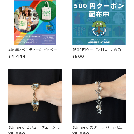
4周年ノベルティーキャンペーン
【500円クーポン】1人1回のみご
開催中！
利用可能！
¥4,444
¥500
【Unisex】ビジュー チェーン ブ
【Unisex】スター × パールビー
レスレット / 古着 アクセサリー
ズ チャーム チェーン ブレスレッ
¥5,980
¥5,980