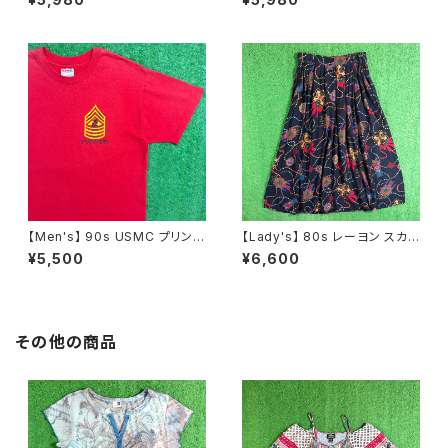
N0737
ト / 古着 アクセサリー N1109
【Men's】 90s USMC プリント
【Lady's】 80s レーヨン スカ
Tシャツ / アメリカ製 USA製 9
ーフ柄 スカート / 80年代 古着
¥5,500
¥6,600
0年代 ティーシャツ T-Shirt 古
レディース 総柄 2266
着 N0359
その他の商品