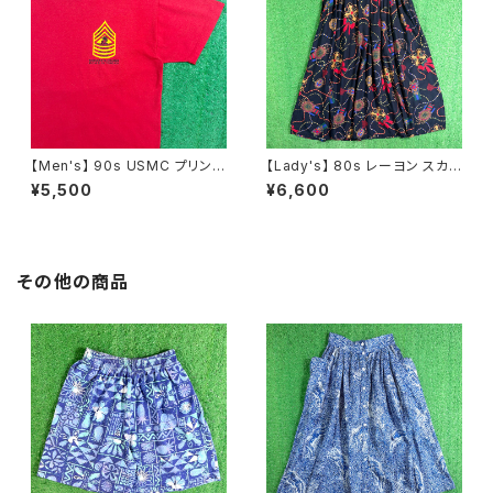
【Men's】 90s USMC プリント
【Lady's】 80s レーヨン スカ
Tシャツ / アメリカ製 USA製 9
ーフ柄 スカート / 80年代 古着
¥5,500
¥6,600
0年代 ティーシャツ T-Shirt 古
レディース 総柄 2266
着 N0359
その他の商品