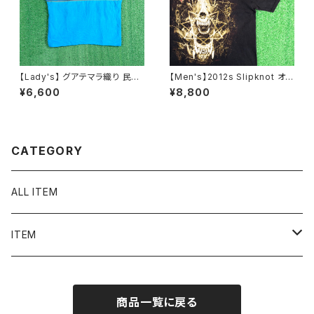
【Lady's】 グアテマラ織り 民族
【Men's】2012s Slipknot オフ
刺繍 トップス / 古着 レディース
ィシャル Tシャツ / 古着 バンド
¥6,600
¥8,800
半袖 シャツ N1565
ロック ティーシャツ T-Shirt ス
リップノット 2277
CATEGORY
ALL ITEM
ITEM
Tシャツ
商品一覧に戻る