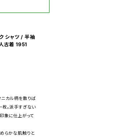
ク シャツ / 半袖
古着 1951
タニカル柄を散りば
一枚。派手すぎない
な印象に仕上がって
なめらかな肌触りと