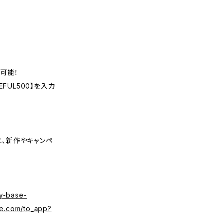
可能！
FUL500】を入力
くと、新作やキャンペ
y-base-
se.com/to_app?