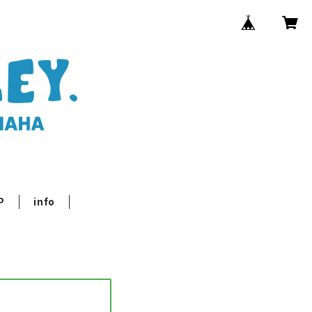
P
info