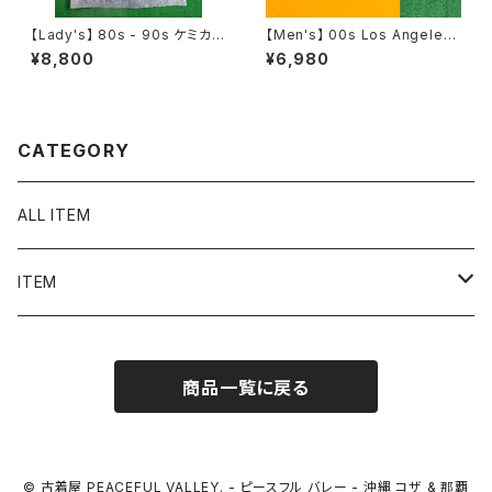
【Lady's】 80s - 90s ケミカル
【Men's】 00s Los Angeles
ウォッシュ ノースリーブ ワンピ
Lakers KCAL9 Tシャツ / NB
¥8,800
¥6,980
ース / 80年代 90年代 古着 ワ
A ティーシャツ T-Shirt 古着 2
ンピ レディース 2285
070
CATEGORY
ALL ITEM
ITEM
Tシャツ
商品一覧に戻る
シャツ／ブラウス
半袖シャツ / ブラウス
タンクトップ
© 古着屋 PEACEFUL VALLEY. - ピースフル バレー - 沖縄 コザ & 那覇