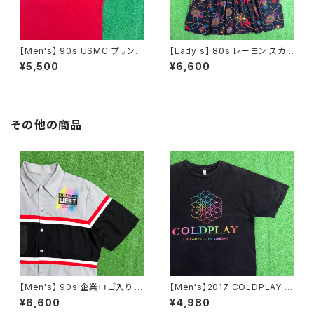
【Men's】 90s USMC プリント
【Lady's】 80s レーヨン スカ
Tシャツ / アメリカ製 USA製 9
ーフ柄 スカート / 80年代 古着
¥5,500
¥6,600
0年代 ティーシャツ T-Shirt 古
レディース 総柄 2266
着 N0359
その他の商品
【Men's】 90s 企業ロゴ入り ワ
【Men's】2017 COLDPLAY ツ
ークシャツ / アメリカ製 USA製
アー Tシャツ / 古着 ティーシャ
¥6,600
¥4,980
90年代 シャツ ワーク 古着 メン
ツ T-Shirt バンド ロック 2279