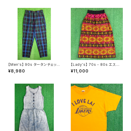
ズ N1060
【Men's】 90s タータンチェック
【Lady's】 70s - 80s エスニッ
テーパード パンツ / 90年代 古
ク柄 スカート / 70年代 80年代
¥8,980
¥11,000
着 トラウザーパンツ チェックパ
総柄 古着 レディース N1546
ンツ メンズ トラッド 2267