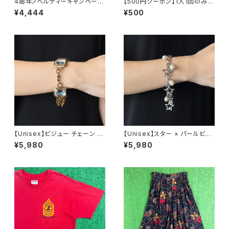
4周年ノベルティーキャンペーン
【500円クーポン】1人1回のみご
開催中！
利用可能！
¥4,444
¥500
【Unisex】ビジュー チェーン ブ
【Unisex】スター × パールビー
レスレット / 古着 アクセサリー
ズ チャーム チェーン ブレスレッ
¥5,980
¥5,980
N0737
ト / 古着 アクセサリー N1109