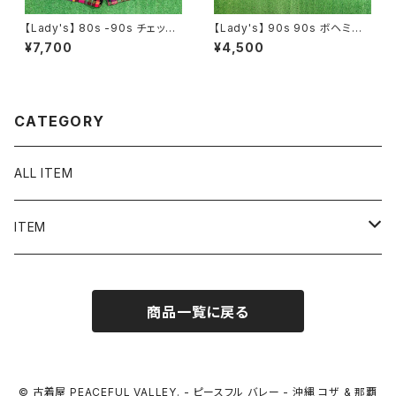
【Lady's】 80s -90s チェック
【Lady's】 90s 90s ボヘミア
ショートパンツ / 80年代 90年
ン パッチワーク柄 レース プルオ
¥7,700
¥4,500
代 古着 レディース ハーパン ハ
ーバー トップス / 90年代 半袖
ーフパンツ ショーパン レディー
キャミソール 古着 レディース 2
ス 2234
259
CATEGORY
ALL ITEM
ITEM
Tシャツ
商品一覧に戻る
シャツ／ブラウス
半袖シャツ / ブラウス
タンクトップ
© 古着屋 PEACEFUL VALLEY. - ピースフル バレー - 沖縄 コザ & 那覇