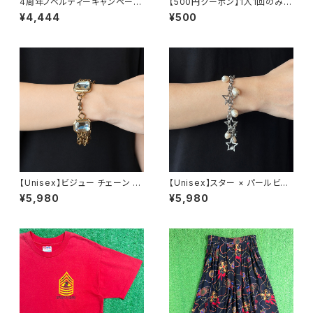
4周年ノベルティーキャンペーン
【500円クーポン】1人1回のみご
開催中！
利用可能！
¥4,444
¥500
【Unisex】ビジュー チェーン ブ
【Unisex】スター × パールビー
レスレット / 古着 アクセサリー
ズ チャーム チェーン ブレスレッ
¥5,980
¥5,980
N0737
ト / 古着 アクセサリー N1109