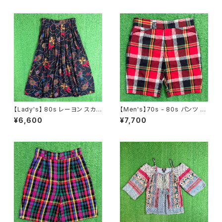
リップノット 2277
ーレー ティーシャツ T-Shirt タ
ンクトップ 2256
【Lady's】 80s レーヨン スカ
【Men's】70s - 80s パンツ /
ーフ柄 スカート / 80年代 古着
ショーパン N1553
¥6,600
¥7,700
レディース 総柄 2266