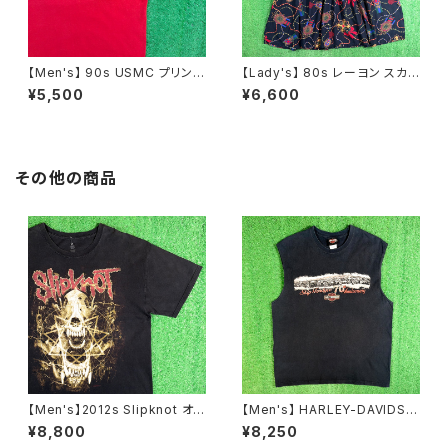
【Men's】 90s USMC プリント
【Lady's】 80s レーヨン スカ
Tシャツ / アメリカ製 USA製 9
ーフ柄 スカート / 80年代 古着
¥5,500
¥6,600
0年代 ティーシャツ T-Shirt 古
レディース 総柄 2266
着 N0359
その他の商品
【Men's】2012s Slipknot オフ
【Men's】 HARLEY-DAVIDSO
ィシャル Tシャツ / 古着 バンド
N ノースリーブ Tシャツ / 古着
¥8,800
¥8,250
ロック ティーシャツ T-Shirt ス
メンズ ハーレーダビッドソン ハ