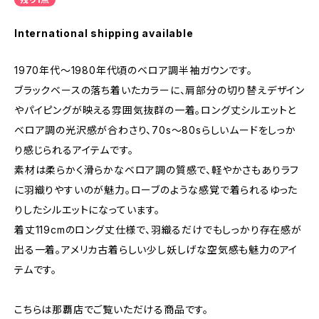
International shipping available
1970年代〜1980年代頃のベロア調半袖ガウンです。
ブラックベースの落ち着いたカラーに、肩部分の切り替えデザイン
やパイピングが映える雰囲気抜群の一着。ロング丈シルエットと
ベロア調の光沢感が合わさり、70s〜80sらしいムードをしっか
り感じられるアイテムです。
素材は柔らかく滑らかなベロア調の質感で、軽やかさもありラフ
に羽織りやすいのが魅力。ローブのような感覚で着られるゆった
りしたシルエットになっています。
着丈119cmのロング丈仕様で、羽織るだけでもしっかり存在感が
出る一着。アメリカ古着らしい少し妖しげな空気感も魅力のアイ
テムです。
こちらは那覇店でご覧いただける商品です。