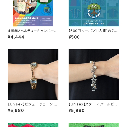
4周年ノベルティーキャンペーン
【500円クーポン】1人1回のみご
開催中！
利用可能！
¥4,444
¥500
【Unisex】ビジュー チェーン ブ
【Unisex】スター × パールビー
レスレット / 古着 アクセサリー
ズ チャーム チェーン ブレスレッ
¥5,980
¥5,980
N0737
ト / 古着 アクセサリー N1109