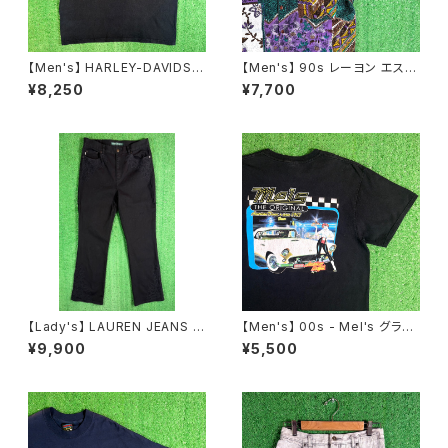
【Men's】 HARLEY-DAVIDSO
【Men's】 90s レーヨン エスニ
N ノースリーブ Tシャツ / 古着
ック調 総柄 シャツ / 90年代 半
¥8,250
¥7,700
メンズ ハーレーダビッドソン ハ
袖 メンズ 古着 柄シャツ N1595
ーレー ティーシャツ T-Shirt タ
ンクトップ 2256
【Lady's】 LAUREN JEANS R
【Men's】 00s - Mel's グラフ
ALPH LAUREN レースデザイ
ィック Tシャツ / ティーシャツ T
¥9,900
¥5,500
ン フレアパンツ / 古着 パンツ フ
-Shirt 古着 レストラン Americ
レア ラルフローレン レディース
an Graffiti 2272
N1555