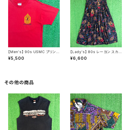
【Men's】 90s USMC プリント
【Lady's】 80s レーヨン スカ
Tシャツ / アメリカ製 USA製 9
ーフ柄 スカート / 80年代 古着
¥5,500
¥6,600
0年代 ティーシャツ T-Shirt 古
レディース 総柄 2266
着 N0359
その他の商品