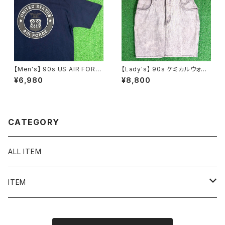
【Men's】 90s US AIR FORC
【Lady's】 90s ケミカルウォッ
E リフレクター プリント Tシャツ
シュ デニム ミニ スカート / 90
¥6,980
¥8,800
/ アメリカ製 USA製 90年代 U
年代 古着 レディース N1586
SAF ティーシャツ T-Shirt N15
84
CATEGORY
ALL ITEM
ITEM
Tシャツ