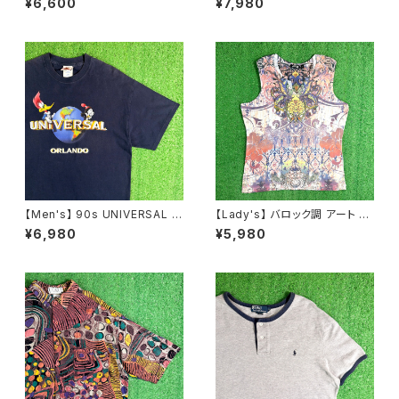
¥6,600
¥7,980
ャツ ティーシャツ T-Shirt Y2K
ツ / アメリカ製 USA製 80年代
レディース N1591
シャツ 半袖 古着 メンズ N1232
【Men's】 90s UNIVERSAL S
【Lady's】 バロック調 アート デ
TUDIO ロゴ Tシャツ / 90年代
ザイン ノースリーブ Tシャツ /
¥6,980
¥5,980
ティーシャツ T-Shirt 古着 ウッ
古着 タンクトップ トップス ティ
ディー・ウッドペッカー チリー・
ーシャツ T-Shirt レディース 総
ウィリー 2276
柄 2261