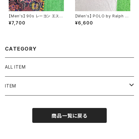
【Men's】 90s レーヨン エスニ
【Men's】 POLO by Ralph La
ック 総柄 シャツ / 90年代 古着
uren 鹿の子素材 ヘンリーネッ
¥7,700
¥6,600
柄シャツ 半袖 メンズ 2290
ク トップス / ラルフローレン ポ
ロ メンズ ティーシャツ T-Shirt
古着 メンズ 半袖 2268
CATEGORY
ALL ITEM
ITEM
Tシャツ
商品一覧に戻る
シャツ／ブラウス