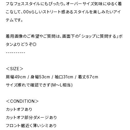
フなフェススタイルにもぴったり。オーバーサイズ気味にゆるく着
こなして、00sらしいストリート感あるスタイルを楽しみたいアイ
テムです。
着用画像のご希望やご質問は、画面下の「ショップに質問する」ボ
タンよりどうぞ◎
----------
＜SIZE＞
肩幅49cm / 身幅53cm / 袖口31cm / 着丈67cm
サイズ擦れで確認できず(M～L相当)
＜CONDITION＞
カットオフあり
カットオフ部分ダメージあり
フロント裾近く薄いシミあり