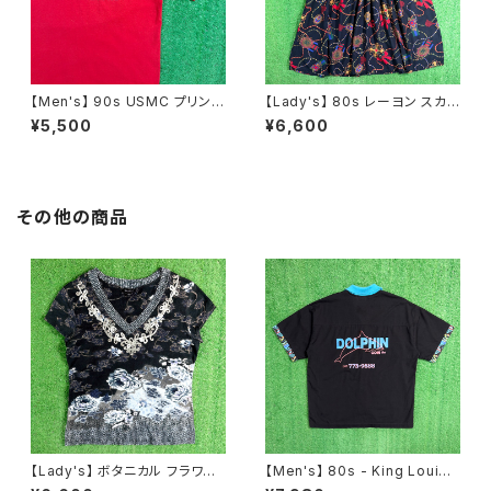
【Men's】 90s USMC プリント
【Lady's】 80s レーヨン スカ
Tシャツ / アメリカ製 USA製 9
ーフ柄 スカート / 80年代 古着
¥5,500
¥6,600
0年代 ティーシャツ T-Shirt 古
レディース 総柄 2266
着 N0359
その他の商品
【Lady's】 ボタニカル フラワー
【Men's】 80s - King Louie
柄 Vネック トップス / 古着 Tシ
DOLPHIN 開襟 ボーリングシャ