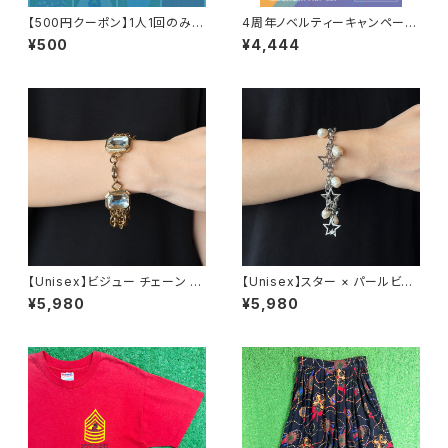
【500円クーポン】1人1回のみご
4周年ノベルティーキャンペーン
利用可能！
開催中！
¥500
¥4,444
【Unisex】ビジュー チェーン ブ
【Unisex】スター × パールビー
レスレット / 古着 アクセサリー
ズ チャーム チェーン ブレスレッ
¥5,980
¥5,980
N0737
ト / 古着 アクセサリー N1109