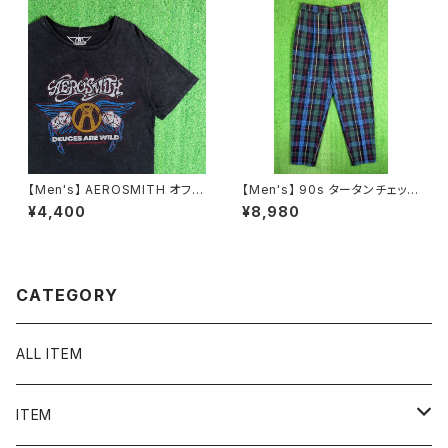
【Men's】 AEROSMITH オフィ
【Men's】 90s タータンチェック
シャルライセンス Tシャツ / 古
テーパード パンツ / 90年代 古
¥4,400
¥8,980
着 ティーシャツ T-Shirt ロック
着 トラウザーパンツ チェックパ
バンド エアロスミス N1549
ンツ メンズ トラッド 2267
CATEGORY
ALL ITEM
ITEM