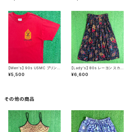
N0737
ト / 古着 アクセサリー N1109
【Men's】 90s USMC プリント
【Lady's】 80s レーヨン スカ
Tシャツ / アメリカ製 USA製 9
ーフ柄 スカート / 80年代 古着
¥5,500
¥6,600
0年代 ティーシャツ T-Shirt 古
レディース 総柄 2266
着 N0359
その他の商品