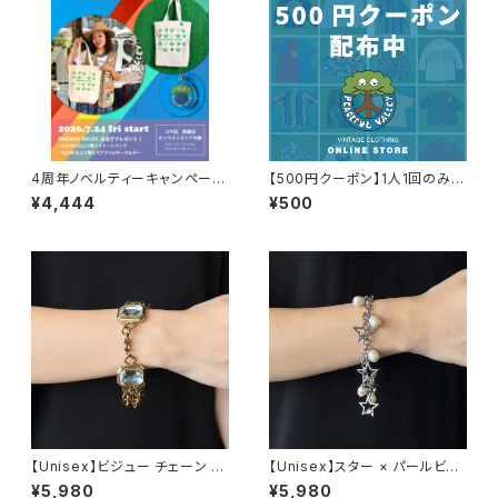
4周年ノベルティーキャンペーン
【500円クーポン】1人1回のみご
開催中！
利用可能！
¥4,444
¥500
【Unisex】ビジュー チェーン ブ
【Unisex】スター × パールビー
レスレット / 古着 アクセサリー
ズ チャーム チェーン ブレスレッ
¥5,980
¥5,980