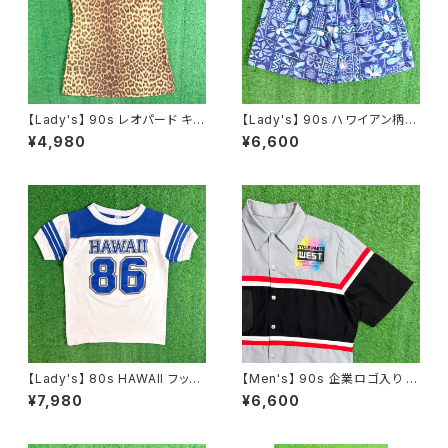
【Lady's】 90s レオパード キャ
【Lady's】 90s ハワイアン柄
ミソール / 90年代 古着 レディ
ショートパンツ / 90年代 ハーフ
¥4,980
¥6,600
ース ヒョウ柄 豹柄 キャミ ワン
パンツ ハーパン ショーパン イ
ピ ワンピース N1573
ージー レディース 2258
【Lady's】 80s HAWAII フット
【Men's】 90s 企業ロゴ入り ワ
ボール Tシャツ / 80年代 ティ
ークシャツ / アメリカ製 USA製
¥7,980
¥6,600
ーシャツ T-Short チビ ピチ ミ
90年代 シャツ ワーク 古着 メン
ニ レディース N1536
ズ N1060