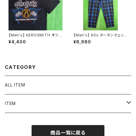
【Men's】 AEROSMITH オフィ
【Men's】 90s タータンチェック
シャルライセンス Tシャツ / 古
テーパード パンツ / 90年代 古
¥4,400
¥8,980
着 ティーシャツ T-Shirt ロック
着 トラウザーパンツ チェックパ
バンド エアロスミス N1549
ンツ メンズ トラッド 2267
CATEGORY
ALL ITEM
ITEM
Tシャツ
商品一覧に戻る