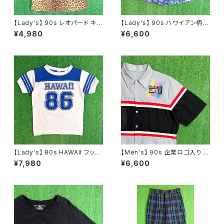
【Lady's】 90s レオパード キャ
【Lady's】 90s ハワイアン柄
ミソール / 90年代 古着 レディ
ショートパンツ / 90年代 ハーフ
¥4,980
¥6,600
ース ヒョウ柄 豹柄 キャミ ワン
パンツ ハーパン ショーパン イ
ピ ワンピース N1573
ージー レディース 2258
【Lady's】 80s HAWAII フット
【Men's】 90s 企業ロゴ入り ワ
ボール Tシャツ / 80年代 ティ
ークシャツ / アメリカ製 USA製
¥7,980
¥6,600
ーシャツ T-Short チビ ピチ ミ
90年代 シャツ ワーク 古着 メン
ニ レディース N1536
ズ N1060