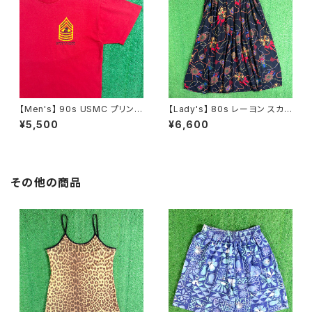
【Men's】 90s USMC プリント
【Lady's】 80s レーヨン スカ
Tシャツ / アメリカ製 USA製 9
ーフ柄 スカート / 80年代 古着
¥5,500
¥6,600
0年代 ティーシャツ T-Shirt 古
レディース 総柄 2266
着 N0359
その他の商品