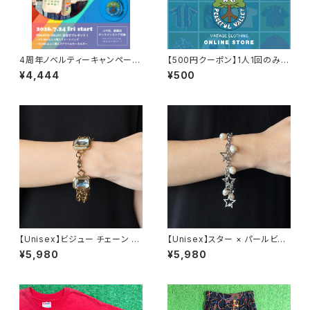
4周年ノベルティーキャンペーン
【500円クーポン】1人1回のみご
開催中！
利用可能！
¥4,444
¥500
【Unisex】ビジュー チェーン ブ
【Unisex】スター × パールビー
レスレット / 古着 アクセサリー
ズ チャーム チェーン ブレスレッ
¥5,980
¥5,980
N0737
ト / 古着 アクセサリー N1109