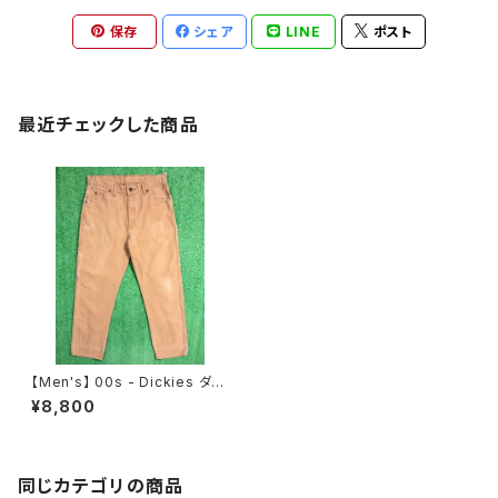
保存
シェア
LINE
ポスト
最近チェックした商品
【Men's】 00s - Dickies ダッ
ク生地 ペインター パンツ / ディ
¥8,800
ッキーズ 古着 メンズ ペインター
パンツ 1923
同じカテゴリの商品