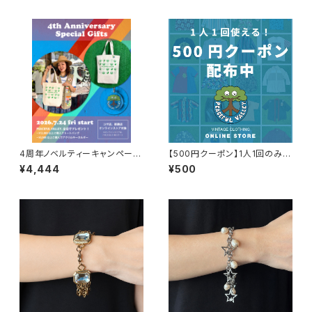
4周年ノベルティーキャンペーン
【500円クーポン】1人1回のみご
開催中！
利用可能！
¥4,444
¥500