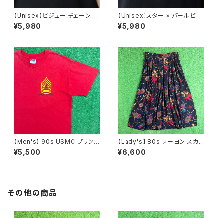
【Unisex】ビジュー チェーン ブ
【Unisex】スター × パールビー
レスレット / 古着 アクセサリー
ズ チャーム チェーン ブレスレッ
¥5,980
¥5,980
N0737
ト / 古着 アクセサリー N1109
【Men's】 90s USMC プリント
【Lady's】 80s レーヨン スカ
Tシャツ / アメリカ製 USA製 9
ーフ柄 スカート / 80年代 古着
¥5,500
¥6,600
0年代 ティーシャツ T-Shirt 古
レディース 総柄 2266
着 N0359
その他の商品