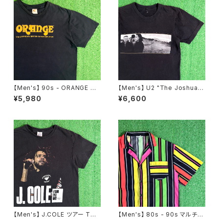
【Men's】 90s - ORANGE ロ
【Men's】 U2 "The Joshua T
ゴ Tシャツ / 90年代 ティーシャ
ree" オフィシャルライセンス T
¥5,980
¥6,600
ツ T-Shirt ギター ギターアンプ
シャツ / バンドT ロックT ティー
古着 2271
シャツ T-Shirt 古着 2241
【Men's】 J.COLE ツアー Tシ
【Men's】 80s - 90s マルチカ