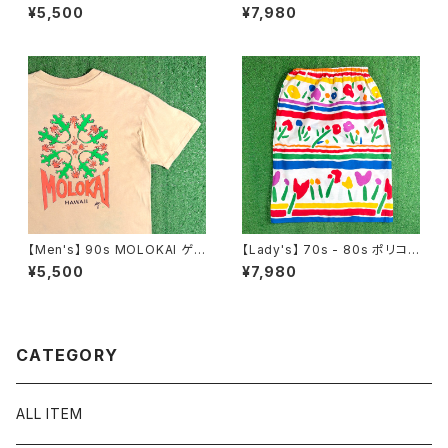
ャツ / 古着 ティーシャツ T-Shir
ラー ストライプ 開襟 シャツ / 8
¥5,500
¥7,980
t ラップ ヒップホップ N1551
0年代 90年代 半袖 メンズ カラ
フル N1577
【Men's】 90s MOLOKAI ゲッ
【Lady's】 70s - 80s ポリコッ
コー イラスト Tシャツ / アメリ
トン 花柄 ボーダー スカート /
¥5,500
¥7,980
カ製 USA製 90年代 ティーシャ
アメリカ製 USA製 70年代 80
ツ T-Shirt ハワイ 2269
年代 古着 レディース 総柄 224
6
CATEGORY
ALL ITEM