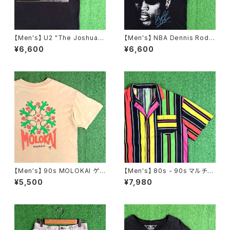
【Men's】 U2 "The Joshua T
【Men's】 NBA Dennis Rodm
ree" オフィシャルライセンス T
an オフィシャル Tシャツ / ティ
¥6,600
¥6,600
シャツ / バンドT ロックT ティー
ーシャツ T-Shirt 古着 ロッドマ
シャツ T-Shirt 古着 2241
ン 2278
【Men's】 90s MOLOKAI ゲッ
【Men's】 80s - 90s マルチカ
コー イラスト Tシャツ / アメリ
ラー ストライプ 開襟 シャツ / 8
¥5,500
¥7,980
カ製 USA製 90年代 ティーシャ
0年代 90年代 半袖 メンズ カラ
ツ T-Shirt ハワイ 2269
フル N1577