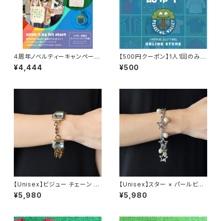
4周年ノベルティーキャンペーン
【500円クーポン】1人1回のみご
開催中！
利用可能！
¥4,444
¥500
【Unisex】ビジュー チェーン ブ
【Unisex】スター × パールビー
レスレット / 古着 アクセサリー
ズ チャーム チェーン ブレスレッ
¥5,980
¥5,980
N0737
ト / 古着 アクセサリー N1109