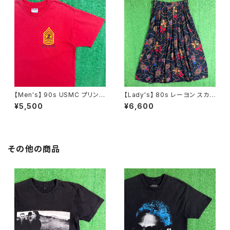
【Men's】 90s USMC プリント
【Lady's】 80s レーヨン スカ
Tシャツ / アメリカ製 USA製 9
ーフ柄 スカート / 80年代 古着
¥5,500
¥6,600
0年代 ティーシャツ T-Shirt 古
レディース 総柄 2266
着 N0359
その他の商品