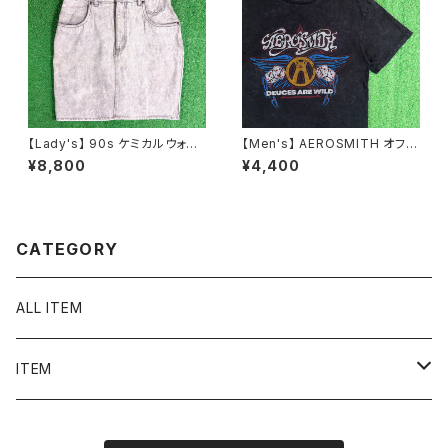
【Lady's】 90s ケミカルウォッ
【Men's】 AEROSMITH オフィ
シュ デニム ミニ スカート / 90
シャルライセンス Tシャツ / 古
¥8,800
¥4,400
年代 古着 レディース N1586
着 ティーシャツ T-Shirt ロック
バンド エアロスミス N1549
CATEGORY
ALL ITEM
ITEM
Tシャツ