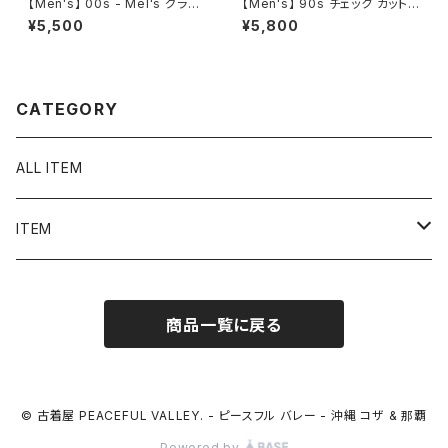
【Men's】 00s - Mel's グラフ
【Men's】 90s チェック カットオ
ィック Tシャツ / ティーシャツ T
フ フランネル ノースリーブ シャ
¥5,500
¥5,800
-Shirt 古着 レストラン Americ
ツ / 90年代 ベスト 古着 ネルシ
an Graffiti 2272
ャツ メンズ N1576
CATEGORY
ALL ITEM
ITEM
Tシャツ
商品一覧に戻る
シャツ／ブラウス
半袖シャツ / ブラウス
タンクトップ
© 古着屋 PEACEFUL VALLEY. - ピースフル バレー - 沖縄 コザ & 那覇
Powered by