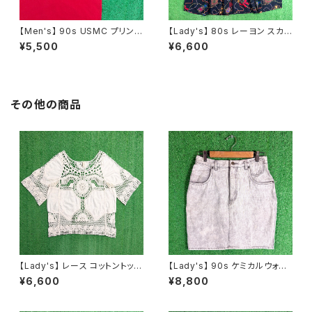
【Men's】 90s USMC プリント
【Lady's】 80s レーヨン スカ
Tシャツ / アメリカ製 USA製 9
ーフ柄 スカート / 80年代 古着
¥5,500
¥6,600
0年代 ティーシャツ T-Shirt 古
レディース 総柄 2266
着 N0359
その他の商品
【Lady's】 レース コットントップ
【Lady's】 90s ケミカルウォッ
ス / 古着 レディース 半袖 N148
シュ デニム ミニ スカート / 90
¥6,600
¥8,800
8
年代 古着 レディース N1586