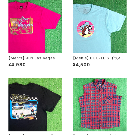
【Men's】 90s Las Vegas ス
【Men's】 BUC-EE'S イラスト
ーベニア Tシャツ / アメリカ製
Tシャツ / バッキーズ ティーシャ
¥4,980
¥4,500
USA製 90年代 ティーシャツ T
ツ T-Shirt 古着 2274
-Shirt 古着 2283