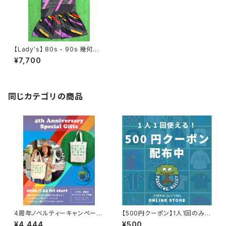
【Lady's】 80s - 90s 幾何学
柄 半袖 ワンピース / 80年代 9
¥7,700
0年代 ワンピ 古着 レディース 1
913
同じカテゴリの商品
4周年ノベルティーキャンペーン
【500円クーポン】1人1回のみご
開催中！
利用可能！
¥4,444
¥500