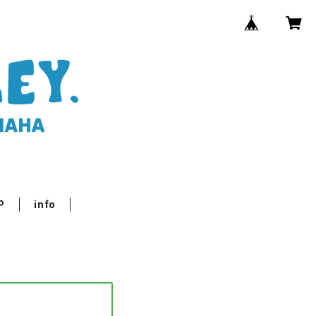
P
info