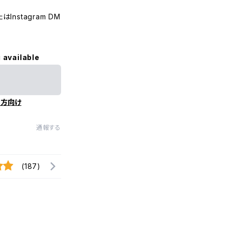
nstagram DM
 available
の方向け
通報する
(187)