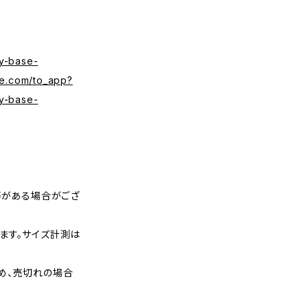
y-base-
se.com/to_app?
y-base-
等がある場合がござ
ます。サイズ計測は
め、売切れの場合