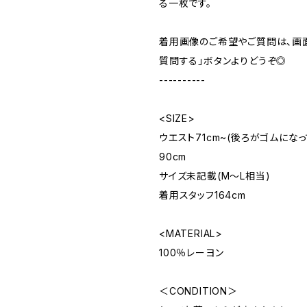
る一枚です。
着用画像のご希望やご質問は、画
質問する」ボタンよりどうぞ◎
----------
<SIZE>
ウエスト71cm~(後ろがゴムになって
90cm
サイズ未記載(M～L相当)
着用スタッフ164cm
<MATERIAL>
100％レーヨン
＜CONDITION＞