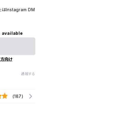
nstagram DM
 available
の方向け
通報する
(187)