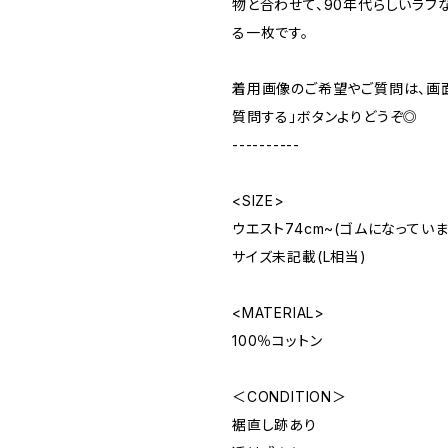
物と合わせて、90年代らしいラフ
る一枚です。
着用画像のご希望やご質問は、画
質問する」ボタンよりどうぞ◎
----------
<SIZE>
ウエスト74cm~(ゴムになっています
サイズ未記載(L相当)
<MATERIAL>
100％コットン
＜CONDITION＞
裾直し跡あり