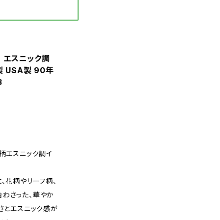
ル柄 エスニック調
 USA製 90年
3
ル柄エスニック調イ
に、花柄やリーフ柄、
合わさった、華やか
プさとエスニック感が