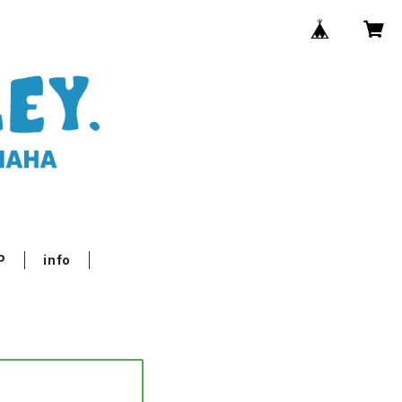
P
info