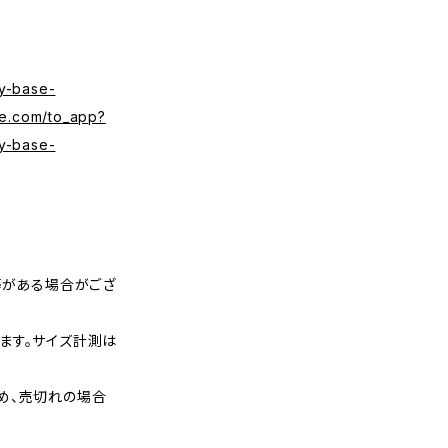
y-base-
se.com/to_app?
y-base-
等がある場合がござ
ます。サイズ計測は
め、売切れの場合