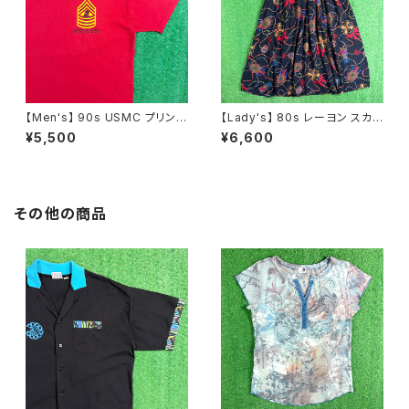
【Men's】 90s USMC プリント
【Lady's】 80s レーヨン スカ
Tシャツ / アメリカ製 USA製 9
ーフ柄 スカート / 80年代 古着
¥5,500
¥6,600
0年代 ティーシャツ T-Shirt 古
レディース 総柄 2266
着 N0359
その他の商品