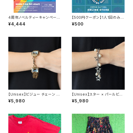
4周年ノベルティーキャンペーン
【500円クーポン】1人1回のみご
開催中！
利用可能！
¥4,444
¥500
【Unisex】ビジュー チェーン ブ
【Unisex】スター × パールビー
レスレット / 古着 アクセサリー
ズ チャーム チェーン ブレスレッ
¥5,980
¥5,980
N0737
ト / 古着 アクセサリー N1109