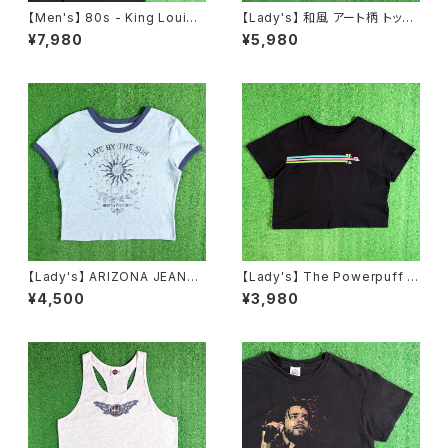
【Men's】 80s - King Louie
【Lady's】 和風 アート柄 トップ
DOLPHIN 開襟 ボーリングシャ
ス / アメリカ製 USA製 古着 レ
¥7,980
¥5,980
ツ / アメリカ製 USA製 80年代
ディース T-Shirt ティーシャツ
シャツ 半袖 古着 メンズ N1232
Tシャツ 総柄 N1578
【Lady's】 ARIZONA JEANS
【Lady's】 The Powerpuff G
CO サン・ムーン モチーフ リン
irls Tシャツ / ティーシャツ T-S
¥4,500
¥3,980
ガー Tシャツ / ティーシャツ T-
hirt 古着 レディース パワーパフ
Shirt 古着 ミニ ピチ チビ レディ
ガールズ ミニ チビ ピチ N1580
ース ボヘミアン N1579