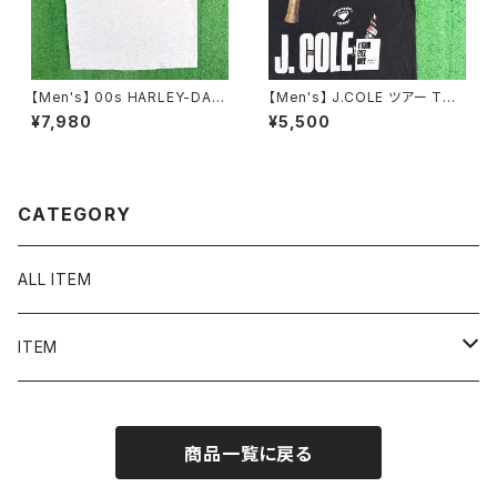
【Men's】 00s HARLEY-DAVI
【Men's】 J.COLE ツアー Tシ
DSON VENTURE タンクトップ
ャツ / 古着 ティーシャツ T-Shir
¥7,980
¥5,500
/ アメリカ製 USA製 古着 メン
t ラップ ヒップホップ N1551
ズ ハーレーダビッドソン ハーレ
ー 2248
CATEGORY
ALL ITEM
ITEM
Tシャツ
商品一覧に戻る
シャツ／ブラウス