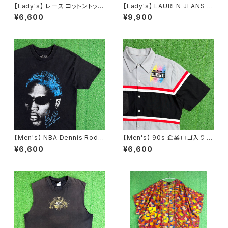
【Lady's】 レース コットントップ
【Lady's】 LAUREN JEANS R
ス / 古着 レディース 半袖 N148
ALPH LAUREN レースデザイ
¥6,600
¥9,900
8
ン フレアパンツ / 古着 パンツ フ
レア ラルフローレン レディース
N1555
【Men's】 NBA Dennis Rodm
【Men's】 90s 企業ロゴ入り ワ
an オフィシャル Tシャツ / ティ
ークシャツ / アメリカ製 USA製
¥6,600
¥6,600
ーシャツ T-Shirt 古着 ロッドマ
90年代 シャツ ワーク 古着 メン
ン 2278
ズ N1060