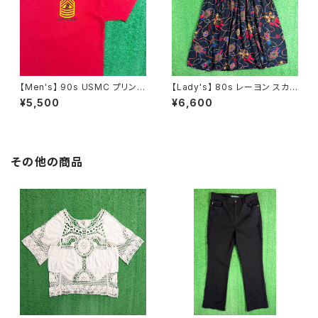
【Men's】 90s USMC プリント
【Lady's】 80s レーヨン スカ
Tシャツ / アメリカ製 USA製 9
ーフ柄 スカート / 80年代 古着
¥5,500
¥6,600
0年代 ティーシャツ T-Shirt 古
レディース 総柄 2266
着 N0359
その他の商品