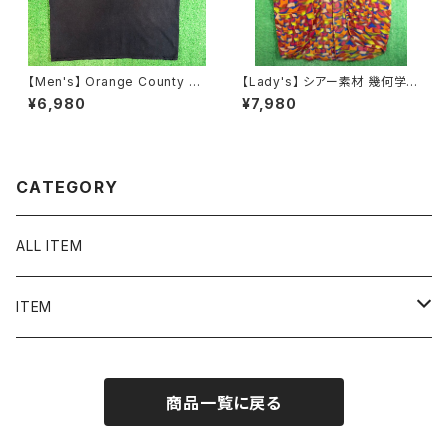
【Men's】 Orange County C
【Lady's】 シアー素材 幾何学
hoppers カットオフ Tシャツ /
柄 羽織り シャツ / 古着 半袖 ガ
¥6,980
¥7,980
古着 バイク バイカー ティーシャ
ウン レディース 2264
ツ T-Shirt メンズ ノースリーブ
2257
CATEGORY
ALL ITEM
ITEM
Tシャツ
商品一覧に戻る
シャツ／ブラウス