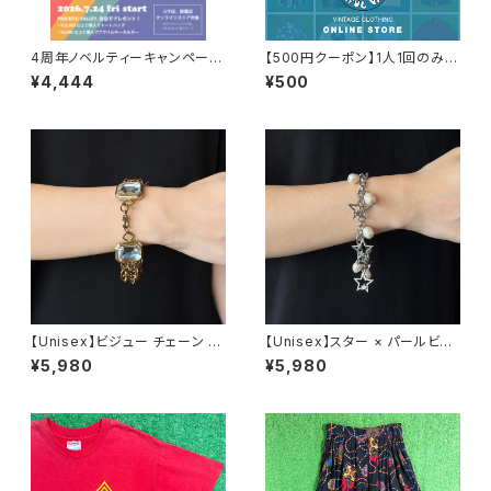
4周年ノベルティーキャンペーン
【500円クーポン】1人1回のみご
開催中！
利用可能！
¥4,444
¥500
【Unisex】ビジュー チェーン ブ
【Unisex】スター × パールビー
レスレット / 古着 アクセサリー
ズ チャーム チェーン ブレスレッ
¥5,980
¥5,980
N0737
ト / 古着 アクセサリー N1109