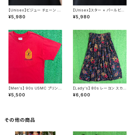
【Unisex】ビジュー チェーン ブ
【Unisex】スター × パールビー
レスレット / 古着 アクセサリー
ズ チャーム チェーン ブレスレッ
¥5,980
¥5,980
N0737
ト / 古着 アクセサリー N1109
【Men's】 90s USMC プリント
【Lady's】 80s レーヨン スカ
Tシャツ / アメリカ製 USA製 9
ーフ柄 スカート / 80年代 古着
¥5,500
¥6,600
0年代 ティーシャツ T-Shirt 古
レディース 総柄 2266
着 N0359
その他の商品