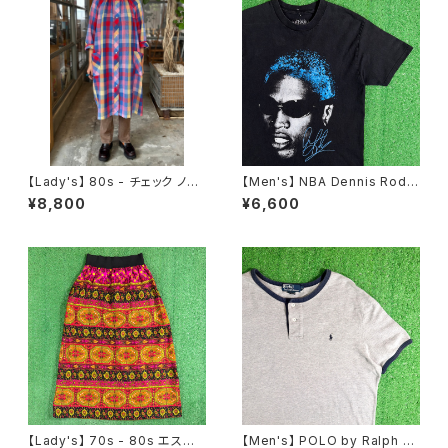
【Lady's】 80s - チェック ノー
【Men's】 NBA Dennis Rodm
カラー シャツ ワンピース / アメ
an オフィシャル Tシャツ / ティ
¥8,800
¥6,600
リカ製 USA製 80年代 古着 レ
ーシャツ T-Shirt 古着 ロッドマ
ディース ワンピN1475
ン 2278
【Lady's】 70s - 80s エスニッ
【Men's】 POLO by Ralph La