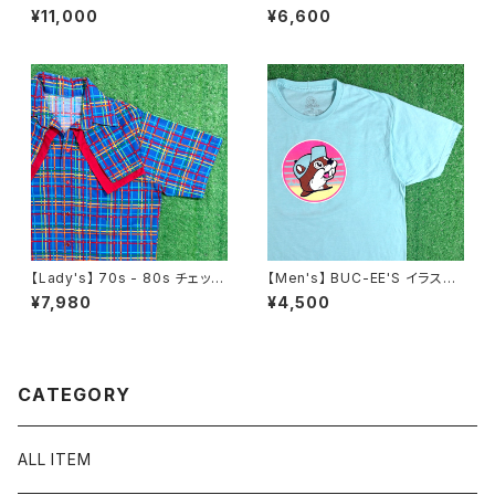
ク柄 スカート / 70年代 80年代
uren 鹿の子素材 ヘンリーネッ
¥11,000
¥6,600
総柄 古着 レディース N1546
ク トップス / ラルフローレン ポ
ロ メンズ ティーシャツ T-Shirt
古着 メンズ 半袖 2268
【Lady's】 70s - 80s チェック
【Men's】 BUC-EE'S イラスト
ウエスタン デザイン シャツ / 7
Tシャツ / バッキーズ ティーシャ
¥7,980
¥4,500
0年代 80年代 古着 レディース
ツ T-Shirt 古着 2274
半袖 N1243
CATEGORY
ALL ITEM