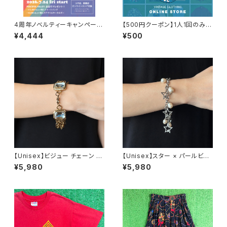
4周年ノベルティーキャンペーン
【500円クーポン】1人1回のみご
開催中！
利用可能！
¥4,444
¥500
【Unisex】ビジュー チェーン ブ
【Unisex】スター × パールビー
レスレット / 古着 アクセサリー
ズ チャーム チェーン ブレスレッ
¥5,980
¥5,980
N0737
ト / 古着 アクセサリー N1109