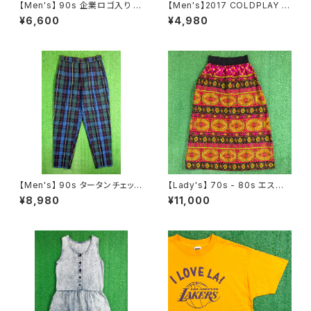
【Men's】 90s 企業ロゴ入り ワ
【Men's】2017 COLDPLAY ツ
ークシャツ / アメリカ製 USA製
アー Tシャツ / 古着 ティーシャ
¥6,600
¥4,980
90年代 シャツ ワーク 古着 メン
ツ T-Shirt バンド ロック 2279
ズ N1060
【Men's】 90s タータンチェック
【Lady's】 70s - 80s エスニッ
テーパード パンツ / 90年代 古
ク柄 スカート / 70年代 80年代
¥8,980
¥11,000
着 トラウザーパンツ チェックパ
総柄 古着 レディース N1546
ンツ メンズ トラッド 2267