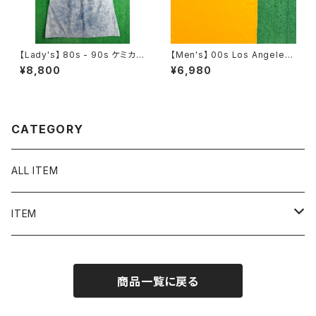
【Lady's】 80s - 90s ケミカル
【Men's】 00s Los Angeles
ウォッシュ ノースリーブ ワンピ
Lakers KCAL9 Tシャツ / NB
¥8,800
¥6,980
ース / 80年代 90年代 古着 ワ
A ティーシャツ T-Shirt 古着 2
ンピ レディース 2285
070
CATEGORY
ALL ITEM
ITEM
Tシャツ
商品一覧に戻る
シャツ／ブラウス