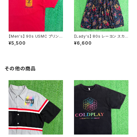
【Men's】 90s USMC プリント
【Lady's】 80s レーヨン スカ
Tシャツ / アメリカ製 USA製 9
ーフ柄 スカート / 80年代 古着
¥5,500
¥6,600
0年代 ティーシャツ T-Shirt 古
レディース 総柄 2266
着 N0359
その他の商品