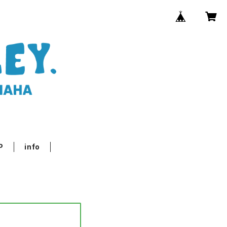
P
info