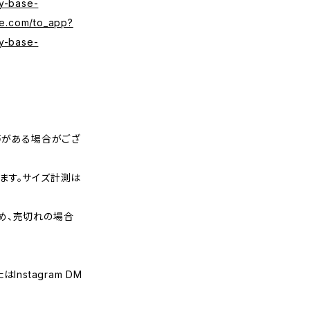
y-base-
se.com/to_app?
y-base-
等がある場合がござ
ます。サイズ計測は
め、売切れの場合
nstagram DM