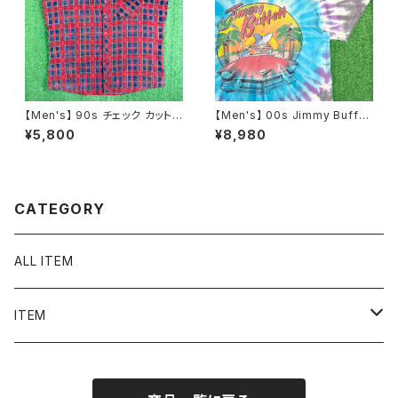
【Men's】 90s チェック カットオ
【Men's】 00s Jimmy Buffet
フ フランネル ノースリーブ シャ
t タイダイ ツアー Tシャツ / ティ
¥5,800
¥8,980
ツ / 90年代 ベスト 古着 ネルシ
ーシャツ T-Shirt バンド ロック
ャツ メンズ N1576
カントリー 古着 ジミー・バフェッ
ト N1575
CATEGORY
ALL ITEM
ITEM
Tシャツ