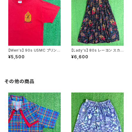
【Men's】 90s USMC プリント
【Lady's】 80s レーヨン スカ
Tシャツ / アメリカ製 USA製 9
ーフ柄 スカート / 80年代 古着
¥5,500
¥6,600
0年代 ティーシャツ T-Shirt 古
レディース 総柄 2266
着 N0359
その他の商品