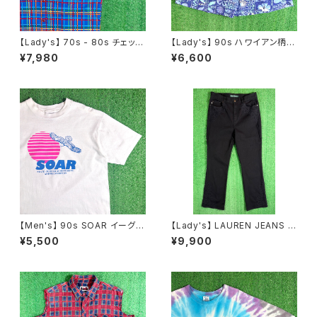
【Lady's】 70s - 80s チェック
【Lady's】 90s ハワイアン柄
ウエスタン デザイン シャツ / 7
ショートパンツ / 90年代 ハーフ
¥7,980
¥6,600
0年代 80年代 古着 レディース
パンツ ハーパン ショーパン イ
半袖 N1243
ージー レディース 2258
【Men's】 90s SOAR イーグル
【Lady's】 LAUREN JEANS R
イラスト Tシャツ / アメリカ製 U
ALPH LAUREN レースデザイ
¥5,500
¥9,900
SA製 90年代 ティーシャツ T-
ン フレアパンツ / 古着 パンツ フ
Shirt 古着 2270
レア ラルフローレン レディース
N1555