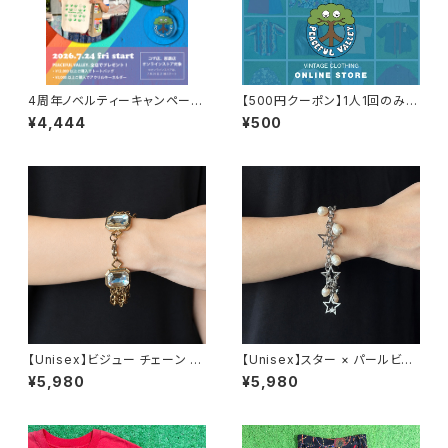
4周年ノベルティーキャンペーン
【500円クーポン】1人1回のみご
開催中！
利用可能！
¥4,444
¥500
【Unisex】ビジュー チェーン ブ
【Unisex】スター × パールビー
レスレット / 古着 アクセサリー
ズ チャーム チェーン ブレスレッ
¥5,980
¥5,980
N0737
ト / 古着 アクセサリー N1109