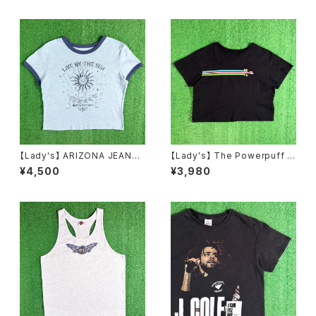
シャツ 半袖 古着 メンズ N1232
Tシャツ 総柄 N1578
【Lady's】 ARIZONA JEANS
【Lady's】 The Powerpuff G
CO サン・ムーン モチーフ リン
irls Tシャツ / ティーシャツ T-S
¥4,500
¥3,980
ガー Tシャツ / ティーシャツ T-
hirt 古着 レディース パワーパフ
Shirt 古着 ミニ ピチ チビ レディ
ガールズ ミニ チビ ピチ N1580
ース ボヘミアン N1579