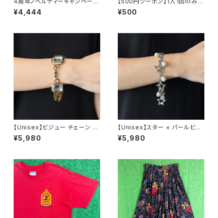
4周年ノベルティーキャンペーン
【500円クーポン】1人1回のみご
開催中！
利用可能！
¥4,444
¥500
【Unisex】ビジュー チェーン ブ
【Unisex】スター × パールビー
レスレット / 古着 アクセサリー
ズ チャーム チェーン ブレスレッ
¥5,980
¥5,980
N0737
ト / 古着 アクセサリー N1109