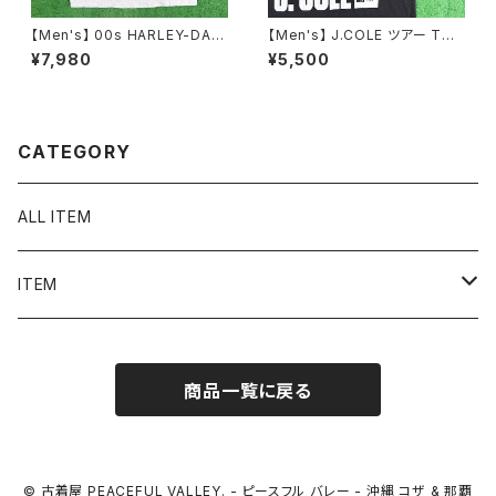
【Men's】 00s HARLEY-DAVI
【Men's】 J.COLE ツアー Tシ
DSON VENTURE タンクトップ
ャツ / 古着 ティーシャツ T-Shir
¥7,980
¥5,500
/ アメリカ製 USA製 古着 メン
t ラップ ヒップホップ N1551
ズ ハーレーダビッドソン ハーレ
ー 2248
CATEGORY
ALL ITEM
ITEM
Tシャツ
商品一覧に戻る
シャツ／ブラウス
半袖シャツ / ブラウス
タンクトップ
© 古着屋 PEACEFUL VALLEY. - ピースフル バレー - 沖縄 コザ & 那覇