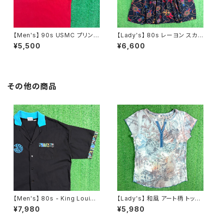
【Men's】 90s USMC プリント
【Lady's】 80s レーヨン スカ
Tシャツ / アメリカ製 USA製 9
ーフ柄 スカート / 80年代 古着
¥5,500
¥6,600
0年代 ティーシャツ T-Shirt 古
レディース 総柄 2266
着 N0359
その他の商品
【Men's】 80s - King Louie
【Lady's】 和風 アート柄 トップ
DOLPHIN 開襟 ボーリングシャ
ス / アメリカ製 USA製 古着 レ
¥7,980
¥5,980
ツ / アメリカ製 USA製 80年代
ディース T-Shirt ティーシャツ