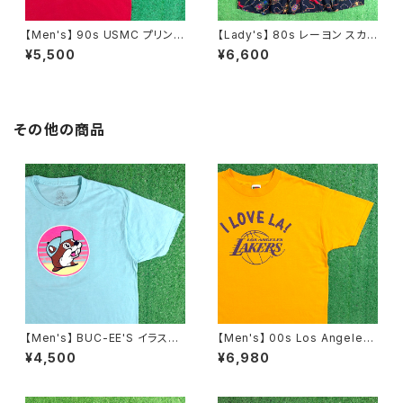
【Men's】 90s USMC プリント
【Lady's】 80s レーヨン スカ
Tシャツ / アメリカ製 USA製 9
ーフ柄 スカート / 80年代 古着
¥5,500
¥6,600
0年代 ティーシャツ T-Shirt 古
レディース 総柄 2266
着 N0359
その他の商品
【Men's】 BUC-EE'S イラスト
【Men's】 00s Los Angeles
Tシャツ / バッキーズ ティーシャ
Lakers KCAL9 Tシャツ / NB
¥4,500
¥6,980
ツ T-Shirt 古着 2274
A ティーシャツ T-Shirt 古着 2
070