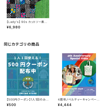
【Lady's】 90s カットソー素材
総柄 トップス / 90年代 トップス
¥6,980
シャツ レディース N01065
同じカテゴリの商品
【500円クーポン】1人1回のみご
4周年ノベルティーキャンペーン
利用可能！
開催中！
¥500
¥4,444