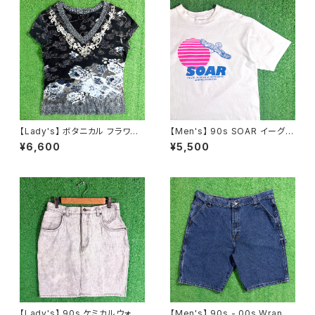
【Lady's】 ボタニカル フラワー
【Men's】 90s SOAR イーグル
柄 Vネック トップス / 古着 Tシ
イラスト Tシャツ / アメリカ製 U
¥6,600
¥5,500
ャツ ティーシャツ T-Shirt Y2K
SA製 90年代 ティーシャツ T-
レディース N1591
Shirt 古着 2270
【Lady's】 90s ケミカルウォッ
【Men's】 90s - 00s Wrangl