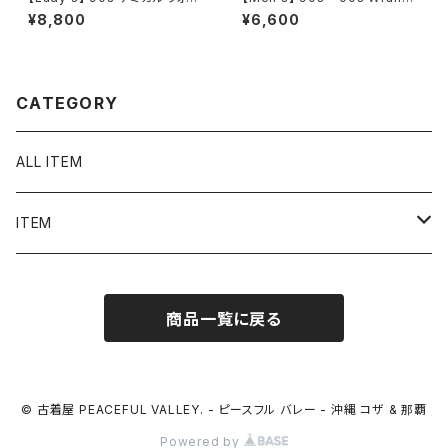
シュ デニム ミニ スカート / 90
er デニム ペインター ハーフパ
¥8,800
¥6,600
年代 古着 レディース N1586
ンツ / 90年代 ラングラー ハー
パン ショートパンツ メンズ 206
6
CATEGORY
ALL ITEM
ITEM
Tシャツ
商品一覧に戻る
シャツ／ブラウス
半袖シャツ / ブラウス
タンクトップ
© 古着屋 PEACEFUL VALLEY. - ピースフル バレー - 沖縄 コザ & 那覇
Powered by